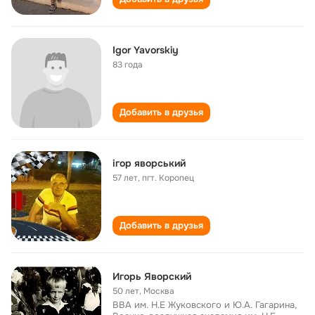
Igor Yavorskiy
83 года
Добавить в друзья
ігор яворський
57 лет
,
пгт. Коропец
Добавить в друзья
Игорь Яворский
50 лет
,
Москва
ВВА им. Н.Е Жуковского и Ю.А. Гагарина,