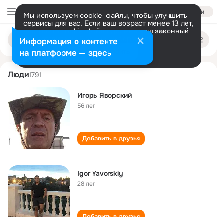
Войти
Мы используем cookie-файлы, чтобы улучшить
сервисы для вас. Если ваш возраст менее 13 лет,
настроить cookie-файлы должен ваш законный
igor yavorskiy
Поиск
представитель.
Больше информации
Информация о контенте
по
людям
Разрешить все
Настроить
на платформе — здесь
Люди
1791
Игорь Яворский
56 лет
Добавить в друзья
Igor Yavorskiy
28 лет
Добавить в друзья