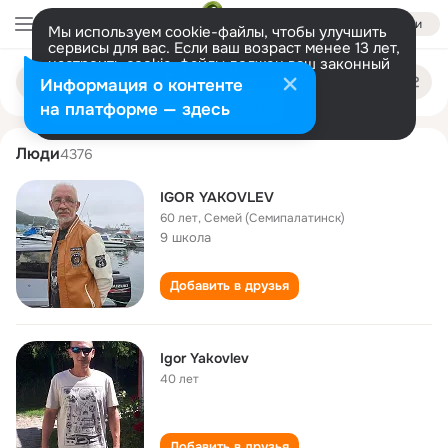
Войти
Мы используем cookie-файлы, чтобы улучшить
сервисы для вас. Если ваш возраст менее 13 лет,
настроить cookie-файлы должен ваш законный
igor yakovlev
Поиск
представитель.
Больше информации
Информация о контенте
по
людям
Разрешить все
Настроить
на платформе — здесь
Люди
4376
IGOR YAKOVLEV
60 лет
,
Семей (Семипалатинск)
9 школа
Добавить в друзья
Igor Yakovlev
40 лет
Добавить в друзья