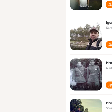
До
Igo
13 л
До
Иго
68 
До
Иго
55 