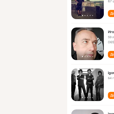
67 
До
Иго
59 
06
До
igo
64 
До
igo