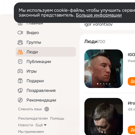
Мы используем cookie-файлы, чтобы улучшить сервис
законный представитель.
Больше информации
Левая
Поиск
Главная
igor vorontsov
колонка
по
людям
Видео
Люди
700
Группы
Люди
IG
Иже
Публикации
Игры
Подарки
До
Поздравления
Рекомендации
Иго
Сменить язык
48 
Рекламодателям
Помощь
Новости
Ещё
До
Мы применяем