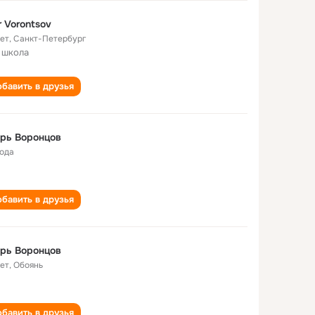
r Vorontsov
лет
,
Санкт-Петербург
 школа
бавить в друзья
рь Воронцов
года
бавить в друзья
рь Воронцов
лет
,
Обоянь
бавить в друзья