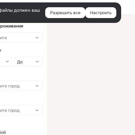
Войти
e-файлы должен ваш
Разрешить все
Настроить
Правая
колонка
проживания
т
бой