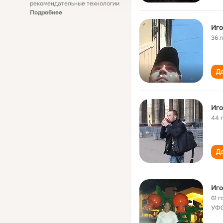
рекомендательные технологии
Подробнее
Иго
36 
До
Иго
44 
До
Иго
61 г
УФС