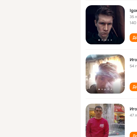
Igo
35 
140
До
Иго
54 
До
Иго
47 
До