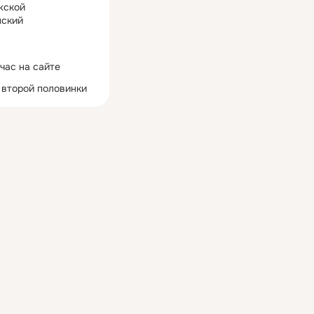
жской
ский
час на сайте
 второй половинки