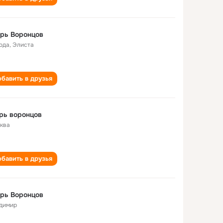
рь Воронцов
года
,
Элиста
бавить в друзья
рь воронцов
ква
бавить в друзья
рь Воронцов
димир