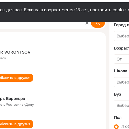
ы для вас. Если ваш возраст менее 13 лет, настроить cooki
Город 
Возрас
OR VORONTSOV
вск
Школа
бавить в друзья
Вуз
рь Воронцов
лет
,
Ростов-на-Дону
Пол
бавить в друзья
Лю