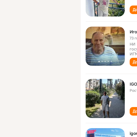
До
Иго
73 г
НИ 
гос
ИГМ
До
IGO
Рос
До
igo