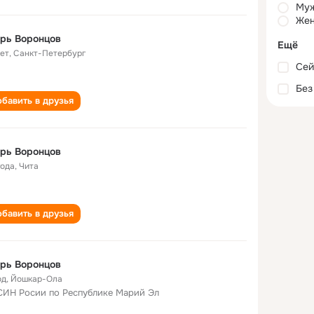
Му
Жен
рь Воронцов
Ещё
лет
,
Санкт-Петербург
Сей
Без
бавить в друзья
рь Воронцов
года
,
Чита
бавить в друзья
рь Воронцов
од
,
Йошкар-Ола
ИН Росии по Республике Марий Эл