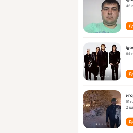
46 
До
igo
64 
До
иго
51 г
2 ш
До