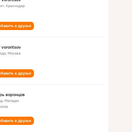
лет
,
Краснодар
бавить в друзья
r vorontsov
года
,
Москва
бавить в друзья
рь воронцов
од
,
Магадан
кола
бавить в друзья