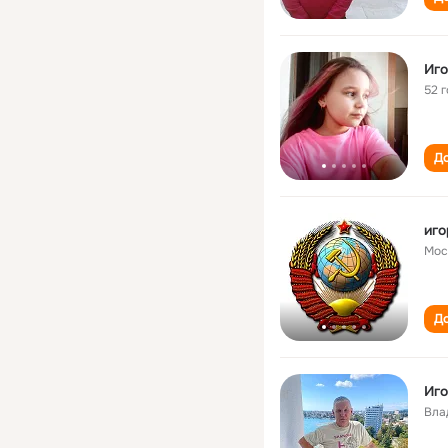
Иго
52 
До
иго
Мос
До
Иго
Вла