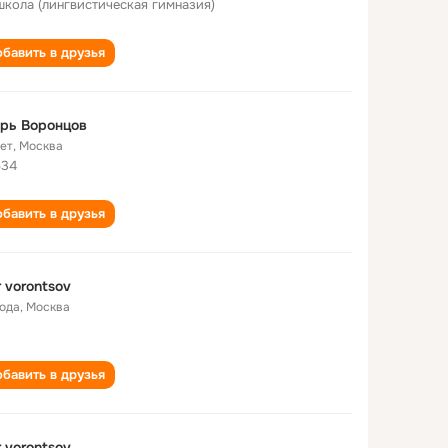
школа (лингвистическая гимназия)
бавить в друзья
рь Воронцов
лет
,
Москва
534
бавить в друзья
r vorontsov
года
,
Москва
бавить в друзья
r vorontsov