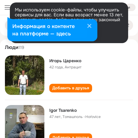
Войти
Мы используем cookie-файлы, чтобы улучшить
сервисы для вас. Если ваш возраст менее 13 лет,
настроить cookie-файлы должен ваш законный
igor tsarenko
Поиск
представитель.
Больше информации
Информация о контенте
по
людям
Разрешить все
Настроить
на платформе — здесь
Люди
119
Игорь Царенко
42 года
,
Антрацит
Добавить в друзья
Igor Tsarenko
47 лет
,
Tомашполь -Hoŕovice
Добавить в друзья