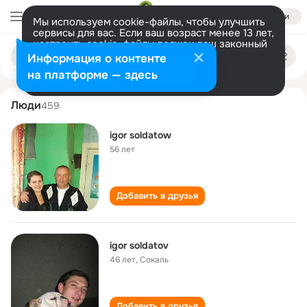
Войти
Мы используем cookie-файлы, чтобы улучшить
сервисы для вас. Если ваш возраст менее 13 лет,
настроить cookie-файлы должен ваш законный
igor soldatov
Поиск
представитель.
Больше информации
Информация о контенте
по
людям
Разрешить все
Настроить
на платформе — здесь
Люди
459
igor soldatow
56 лет
Добавить в друзья
igor soldatov
46 лет
,
Сокаль
Добавить в друзья