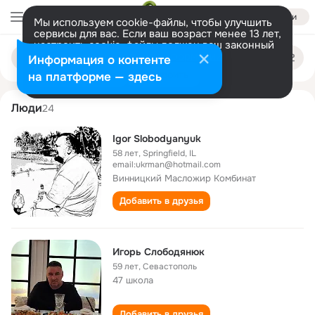
Войти
Мы используем cookie-файлы, чтобы улучшить
сервисы для вас. Если ваш возраст менее 13 лет,
настроить cookie-файлы должен ваш законный
igor slobodyanyuk
Поиск
представитель.
Больше информации
Информация о контенте
по
людям
Разрешить все
Настроить
на платформе — здесь
Люди
24
Igor Slobodyanyuk
58 лет
,
Springfield, IL
email:ukrman@hotmail.com
Винницкий Масложир Комбинат
Добавить в друзья
Игорь Слободянюк
59 лет
,
Севастополь
47 школа
Добавить в друзья