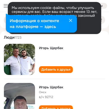
Войти
Мы используем cookie-файлы, чтобы улучшить
сервисы для вас. Если ваш возраст менее 13 лет,
настроить cookie-файлы должен ваш законный
igor scherbak
Поиск
представитель.
Больше информации
Информация о контенте
по
людям
Разрешить все
Настроить
на платформе — здесь
Люди
1723
Игорь Щербак
Добавить в друзья
Игорь Щербак
Омск
в/ч 92712
Добавить в друзья