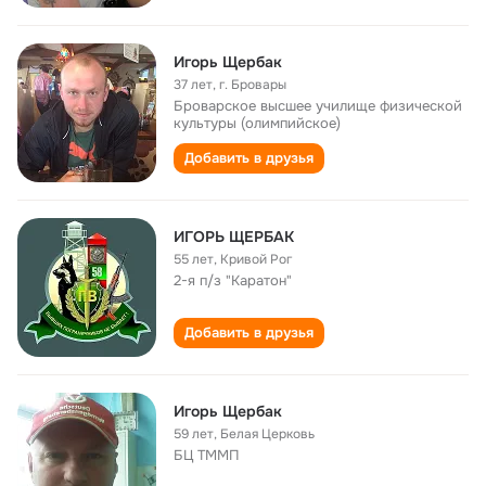
Игорь Щербак
37 лет
,
г. Бровары
Броварское высшее училище физической
культуры (олимпийское)
Добавить в друзья
ИГОРЬ ЩЕРБАК
55 лет
,
Кривой Рог
2-я п/з "Каратон"
Добавить в друзья
Игорь Щербак
59 лет
,
Белая Церковь
БЦ ТММП