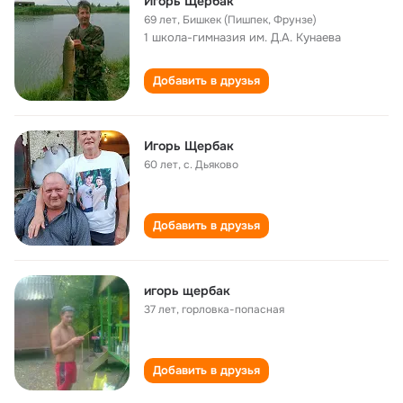
Игорь Щербак
69 лет
,
Бишкек (Пишпек, Фрунзе)
1 школа-гимназия им. Д.А. Кунаева
Добавить в друзья
Игорь Щербак
60 лет
,
с. Дьяково
Добавить в друзья
игорь щербак
37 лет
,
горловка-попасная
Добавить в друзья