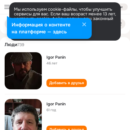
Войти
Мы используем cookie-файлы, чтобы улучшить
сервисы для вас. Если ваш возраст менее 13 лет,
настроить cookie-файлы должен ваш законный
igor panin
Поиск
представитель.
Больше информации
Информация о контенте
по
людям
Разрешить все
Настроить
на платформе — здесь
Люди
739
Igor Panin
46 лет
Добавить в друзья
Igor Panin
61 год
Добавить в друзья