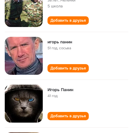
38 лет
,
Меленки
5 школа
Добавить в друзья
игорь панин
51 год
,
сосьва
Добавить в друзья
Игорь Панин
41 год
Добавить в друзья