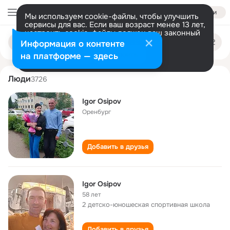
Войти
Мы используем cookie-файлы, чтобы улучшить
сервисы для вас. Если ваш возраст менее 13 лет,
настроить cookie-файлы должен ваш законный
igor osipov
Поиск
представитель.
Больше информации
Информация о контенте
по
людям
Разрешить все
Настроить
на платформе — здесь
Люди
3726
Igor Osipov
Оренбург
Добавить в друзья
Igor Osipov
58 лет
2 детско-юношеская спортивная школа
Добавить в друзья