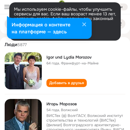
Войти
Мы используем cookie-файлы, чтобы улучшить
сервисы для вас. Если ваш возраст менее 13 лет,
настроить cookie-файлы должен ваш законный
igor morozov
Поиск
представитель.
Больше информации
Информация о контенте
по
людям
Разрешить все
Настроить
на платформе — здесь
Люди
5877
Igor und Lydia Morozov
64 года
,
Франкфурт-на-Майне
Добавить в друзья
Игорь Морозов
54 года
,
Волжский
ВИСТех (ф) ВолгГАСУ, Волжский институт
строительства и технологий (ВИСТех)
(филиал) Волгоградского архитектурно-
строительного университета (бывш. ВИСИ,