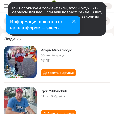
Войти
Мы используем cookie-файлы, чтобы улучшить
сервисы для вас. Если ваш возраст менее 13 лет,
настроить cookie-файлы должен ваш законный
igor mikhalchuk
Поиск
представитель.
Больше информации
Информация о контенте
по
людям
Разрешить все
Настроить
на платформе — здесь
Люди
125
Игорь Михальчук
60 лет
,
Антрацит
РИПТ
Добавить в друзья
Igor Mikhalchuk
41 год
,
Бобруйск
Добавить в друзья