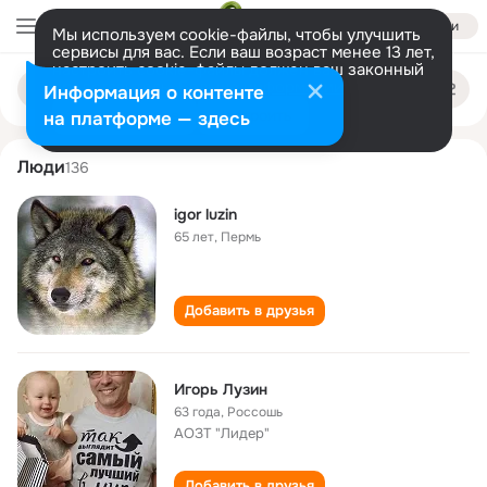
Войти
Мы используем cookie-файлы, чтобы улучшить
сервисы для вас. Если ваш возраст менее 13 лет,
настроить cookie-файлы должен ваш законный
igor luzin
Поиск
представитель.
Больше информации
Информация о контенте
по
людям
Разрешить все
Настроить
на платформе — здесь
Люди
136
igor luzin
65 лет
,
Пермь
Добавить в друзья
Игорь Лузин
63 года
,
Россошь
АОЗТ "Лидер"
Добавить в друзья