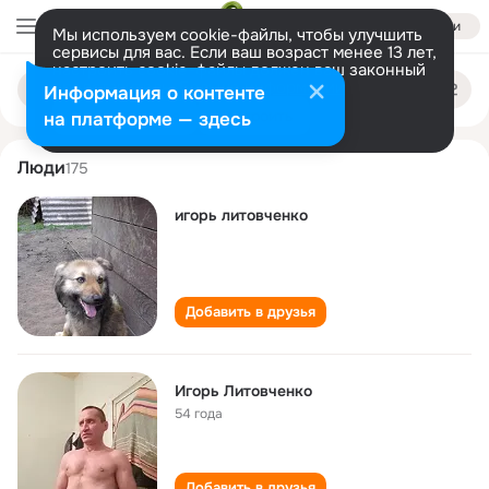
Войти
Мы используем cookie-файлы, чтобы улучшить
сервисы для вас. Если ваш возраст менее 13 лет,
настроить cookie-файлы должен ваш законный
igor litovchenko
Поиск
представитель.
Больше информации
Информация о контенте
по
людям
Разрешить все
Настроить
на платформе — здесь
Люди
175
игорь литовченко
Добавить в друзья
Игорь Литовченко
54 года
Добавить в друзья