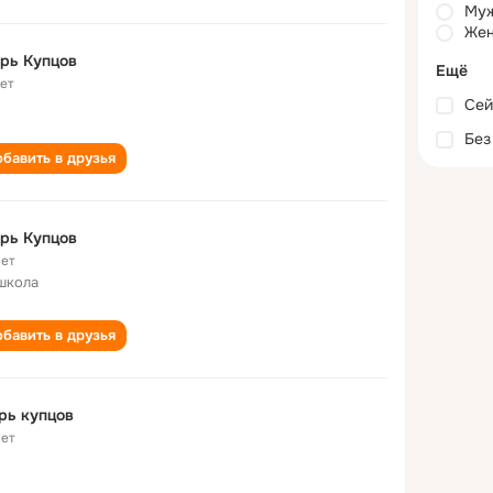
Му
Жен
рь Купцов
Ещё
лет
Сей
Без
бавить в друзья
рь Купцов
лет
школа
бавить в друзья
рь купцов
лет