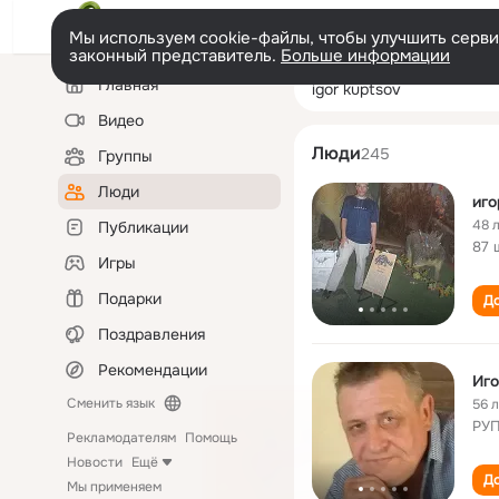
Мы используем cookie-файлы, чтобы улучшить сервис
законный представитель.
Больше информации
Левая
Поиск
Главная
igor kuptsov
колонка
по
людям
Видео
Люди
245
Группы
Люди
иго
48 
Публикации
87 
Игры
Подарки
До
Поздравления
Рекомендации
Иго
Сменить язык
56 
РУП
Рекламодателям
Помощь
Новости
Ещё
До
Мы применяем