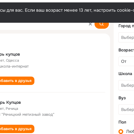
ы для вас. Если ваш возраст менее 13 лет, настроить cooki
Город 
Возрас
рь купцов
лет
,
Одесса
школа-интернат
Школа
бавить в друзья
Вуз
рь Купцов
лет
,
Речица
 "Речицкий метизный завод"
Пол
бавить в друзья
Лю