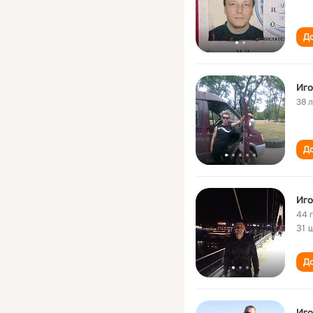
До
Иго
38 
До
Иго
44 
31 
До
Иго