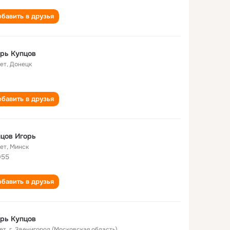
бавить в друзья
рь Купцов
лет
,
Донецк
бавить в друзья
цов Игорь
лет
,
Минск
055
бавить в друзья
рь Купцов
ет
,
г. Звенигород (Московская область)