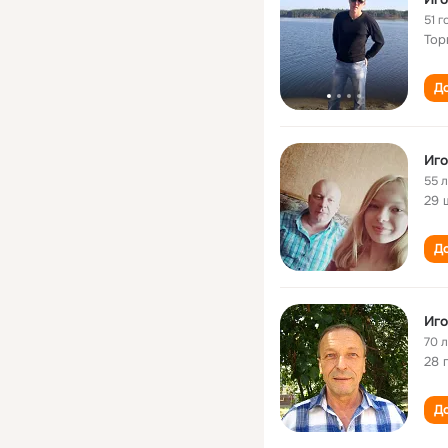
51 г
Тор
До
Иго
55 
29 
До
Иго
70 
28 
До