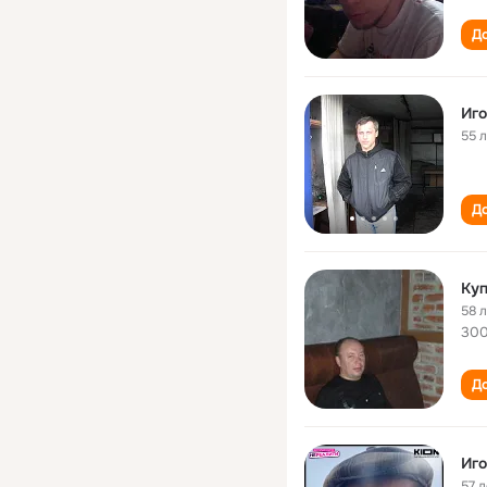
До
Иго
55 
До
Куп
58 
30
До
Иго
57 л