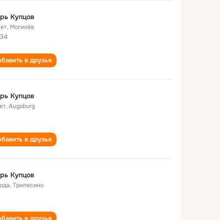
рь Купцов
лет
,
Могилёв
34
бавить в друзья
рь Купцов
ет
,
Augsburg
бавить в друзья
рь Купцов
года
,
Трилесино
бавить в друзья