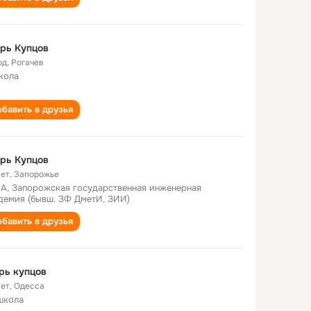
рь Купцов
од
,
Рогачев
кола
бавить в друзья
рь Купцов
лет
,
Запорожье
А, Запорожская государственная инженерная
демия (бывш. ЗФ ДметИ, ЗИИ)
бавить в друзья
рь купцов
лет
,
Одесса
школа