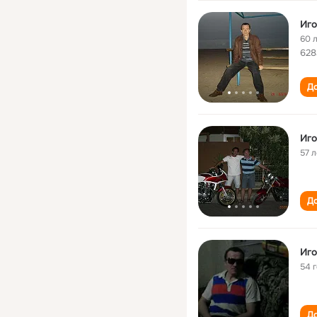
Иго
60 
628
До
Иго
57 л
До
Иго
54 
До