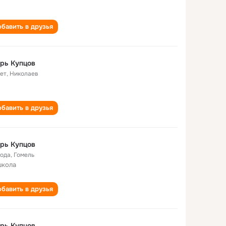
бавить в друзья
рь Купцов
лет
,
Николаев
бавить в друзья
рь Купцов
года
,
Гомель
школа
бавить в друзья
рь Купцов