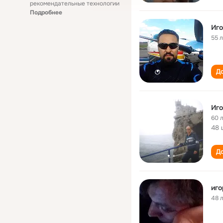
рекомендательные технологии
Подробнее
Иго
55 
До
Иго
60 
48 
До
иго
48 