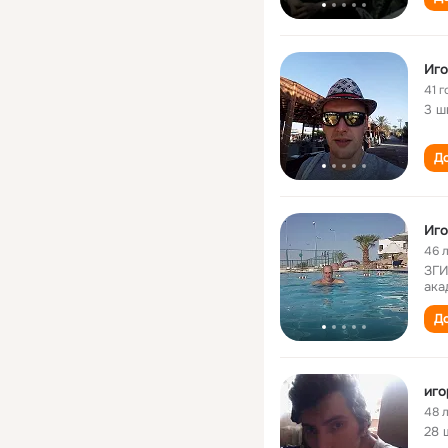
Иго
41 г
3 ш
До
Иго
46 
ЗГИ
ака
До
иго
48 
28 