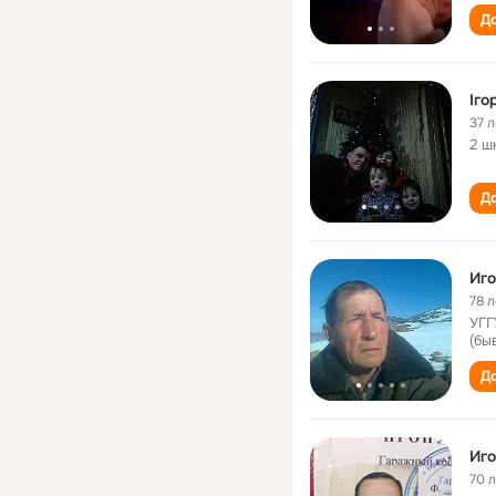
До
Іго
37 л
2 ш
До
Иго
78 л
УГГ
(бы
До
Иго
70 