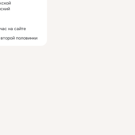
жской
ский
час на сайте
 второй половинки