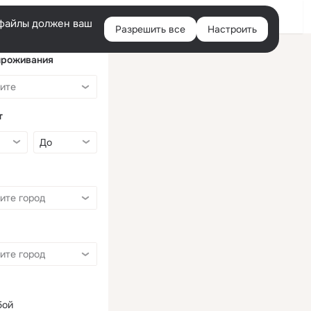
Войти
e-файлы должен ваш
Разрешить все
Настроить
Правая
колонка
проживания
т
бой