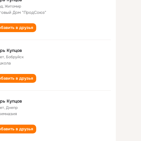
од
,
Житомир
говый Дом "ПродСоюз"
бавить в друзья
рь Купцов
лет
,
Бобруйск
школа
бавить в друзья
рь Купцов
лет
,
Днепр
гимназия
бавить в друзья