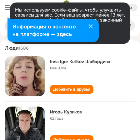
Войти
Мы используем cookie-файлы, чтобы улучшить
сервисы для вас. Если ваш возраст менее 13 лет,
настроить cookie-файлы должен ваш законный
igor kulikov
Поиск
представитель.
Больше информации
Информация о контенте
по
людям
Разрешить все
Настроить
на платформе — здесь
Люди
1686
Inna Igor Kulikov Шабардина
Neu-Ulm
Добавить в друзья
Игорь Куликов
62 года
Добавить в друзья