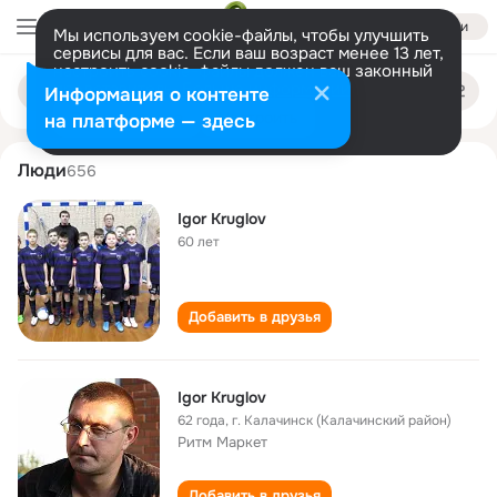
Войти
Мы используем cookie-файлы, чтобы улучшить
сервисы для вас. Если ваш возраст менее 13 лет,
настроить cookie-файлы должен ваш законный
igor kruglov
Поиск
представитель.
Больше информации
Информация о контенте
по
людям
Разрешить все
Настроить
на платформе — здесь
Люди
656
Igor Kruglov
60 лет
Добавить в друзья
Igor Kruglov
62 года
,
г. Калачинск (Калачинский район)
Ритм Маркет
Добавить в друзья