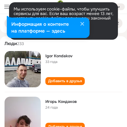
Войти
Мы используем cookie-файлы, чтобы улучшить
сервисы для вас. Если ваш возраст менее 13 лет,
настроить cookie-файлы должен ваш законный
igor kondakov
Поиск
представитель.
Больше информации
Информация о контенте
по
людям
Разрешить все
Настроить
на платформе — здесь
Люди
233
Igor Kondakov
33 года
Добавить в друзья
Игорь Кондаков
24 года
Добавить в друзья