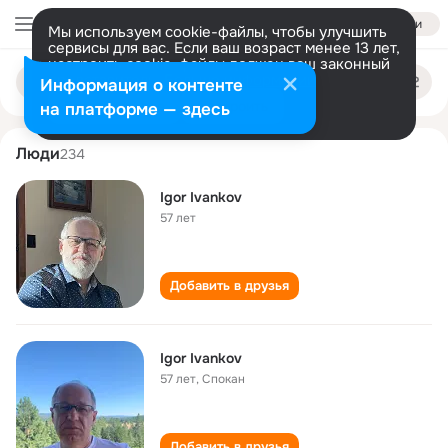
Войти
Мы используем cookie-файлы, чтобы улучшить
сервисы для вас. Если ваш возраст менее 13 лет,
настроить cookie-файлы должен ваш законный
igor ivankov
Поиск
представитель.
Больше информации
Информация о контенте
по
людям
Разрешить все
Настроить
на платформе — здесь
Люди
234
Igor Ivankov
57 лет
Добавить в друзья
Igor Ivankov
57 лет
,
Спокан
Добавить в друзья