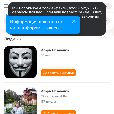
Войти
Мы используем cookie-файлы, чтобы улучшить
сервисы для вас. Если ваш возраст менее 13 лет,
настроить cookie-файлы должен ваш законный
igor isachenko
Поиск
представитель.
Больше информации
Информация о контенте
по
людям
Разрешить все
Настроить
на платформе — здесь
Люди
126
Игорь Исаченко
56 лет
Добавить в друзья
Игорь Исаченко
57 лет
,
Кривой Рог
117 школа
Добавить в друзья