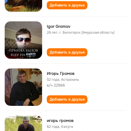
Добавить в друзья
Igor Gromov
26 лет
,
г. Белогорск (Амурская область)
Добавить в друзья
Игорь Громов
52 года
,
Астрахань
в/ч 22966
Добавить в друзья
игорь громов
62 года
,
Калуга