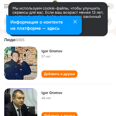
Войти
Мы используем cookie-файлы, чтобы улучшить
сервисы для вас. Если ваш возраст менее 13 лет,
настроить cookie-файлы должен ваш законный
igor gromov
Поиск
представитель.
Больше информации
Информация о контенте
по
людям
Разрешить все
Настроить
на платформе — здесь
Люди
3065
Igor Gromov
57 лет
Добавить в друзья
Igor Gromov
46 лет
Добавить в друзья