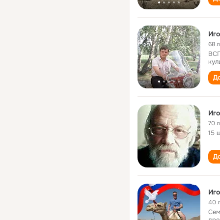
Иго
68 
ВСГ
кул
До
Иго
70 
15 
До
Иго
40 
Сем
дре