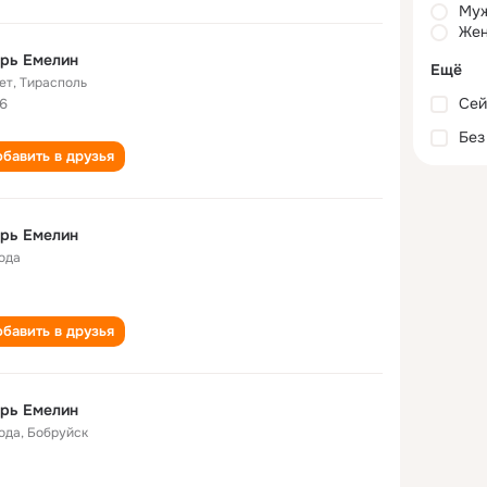
Му
Жен
рь Емелин
Ещё
ет
,
Тирасполь
Сей
6
Без
бавить в друзья
рь Емелин
года
бавить в друзья
рь Емелин
года
,
Бобруйск