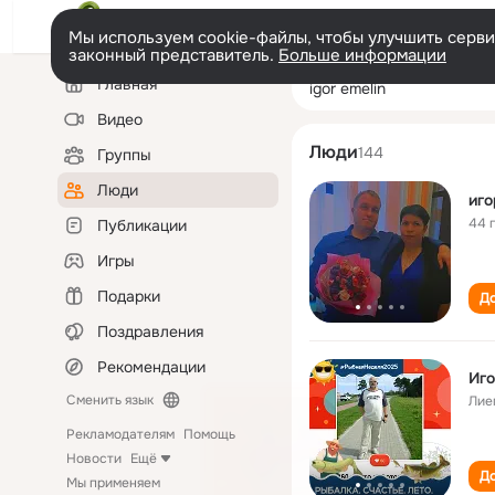
Мы используем cookie-файлы, чтобы улучшить сервис
законный представитель.
Больше информации
Левая
Поиск
Главная
igor emelin
колонка
по
людям
Видео
Люди
144
Группы
Люди
иго
44 
Публикации
Игры
Подарки
До
Поздравления
Рекомендации
Иго
Сменить язык
Лие
Рекламодателям
Помощь
Новости
Ещё
До
Мы применяем