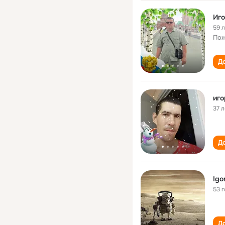
Иго
59 
Пож
До
иго
37 л
До
Igo
53 
До