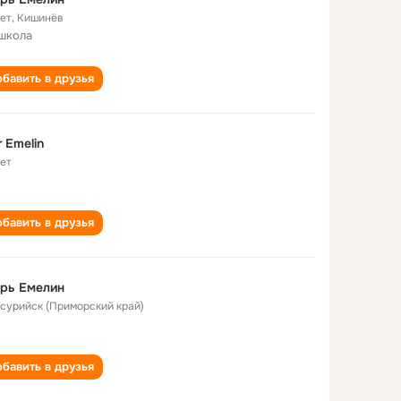
лет
,
Кишинёв
школа
бавить в друзья
r Emelin
лет
бавить в друзья
рь Емелин
Уссурийск (Приморский край)
бавить в друзья