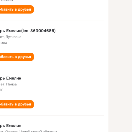
бавить в друзья
рь Емелин(icq-363004686)
лет
,
Лутковка
кола
бавить в друзья
рь Емелин
лет
,
Пенза
10
бавить в друзья
рь Емелин
ет
,
Озерск, Челябинской области