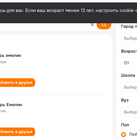
ы для вас. Если ваш возраст менее 13 лет, настроить cooki
Город 
Возрас
рь емелин
года
Школа
бавить в друзья
Вуз
рь Емелин
пая
Пол
бавить в друзья
Лю