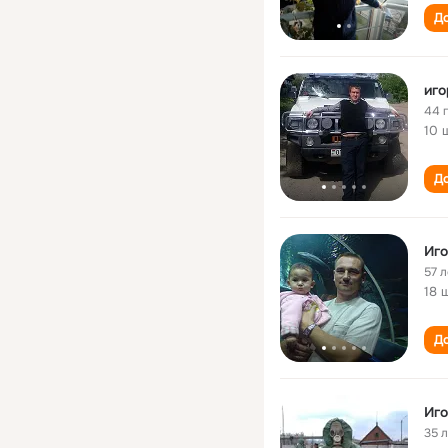
До
иго
44 
10 
До
Иго
57 л
18 
До
Иго
35 