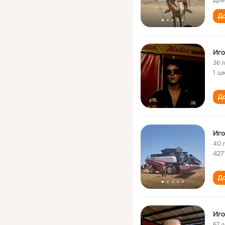
До
Иго
36 
1 ш
До
Иго
40 
427
До
Иго
67 л