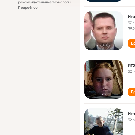
рекомендательные технологии
Подробнее
Иго
57 л
352
До
Иго
52 
До
Иго
52 