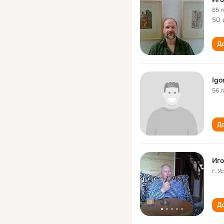
65 
50 
До
Igo
56 
До
Иго
г. 
До