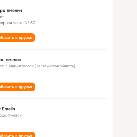
рь Емелин
лет
арная часть № 60
бавить в друзья
рь емелин
ет
,
г. Магнитогорск (Челябинская область)
бавить в друзья
r Emelin
года
,
Ижевск
бавить в друзья