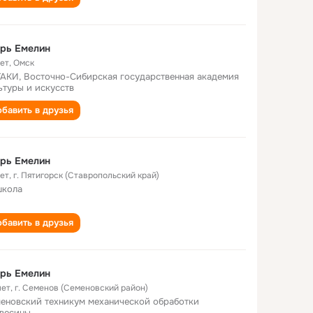
рь Емелин
лет
,
Омск
АКИ, Восточно-Сибирская государственная академия
ьтуры и искусств
бавить в друзья
рь Емелин
лет
,
г. Пятигорск (Ставропольский край)
школа
бавить в друзья
рь Емелин
лет
,
г. Семенов (Семеновский район)
еновский техникум механической обработки
весины