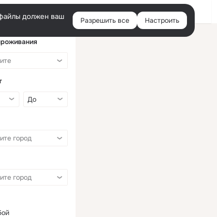
Войти
e-файлы должен ваш
Разрешить все
Настроить
Правая
колонка
проживания
т
бой