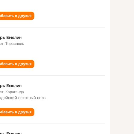
бавить в друзья
рь Емелин
ет
,
Тирасполь
бавить в друзья
рь Емелин
ет
,
Караганда
рдейский пехотный полк
бавить в друзья
рь Емелин