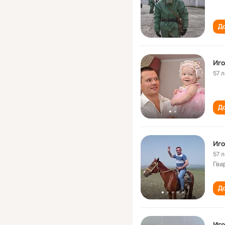
До
Иго
57 л
До
Иго
57 л
Гва
До
Иго