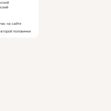
жской
ский
час на сайте
 второй половинки