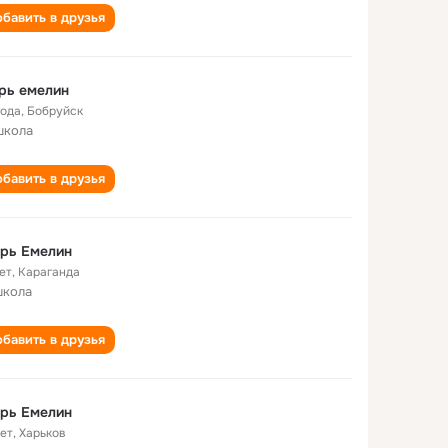
бавить в друзья
рь емелин
года
,
Бобруйск
школа
бавить в друзья
рь Емелин
ет
,
Караганда
школа
бавить в друзья
рь Емелин
лет
,
Харьков