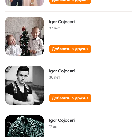
Igor Cojocari
37 лет
Добавить в друзья
Igor Cojocari
36 лет
Добавить в друзья
Igor Cojocari
17 лет