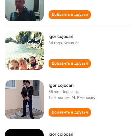
Добавить в друзья
igor cojocari
34 года
,
Кишинёв
Добавить в друзья
Igor cojocari
35 лет
,
Черновцы
1 школа им. М. Еминеску
Добавить в друзья
igor cojocari