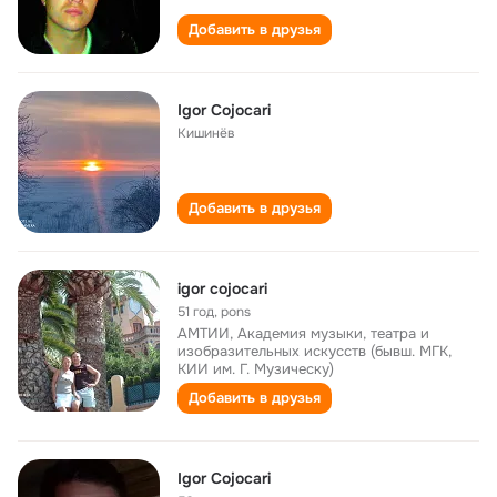
Добавить в друзья
Igor Cojocari
Кишинёв
Добавить в друзья
igor cojocari
51 год
,
pons
АМТИИ, Академия музыки, театра и
изобразительных искусств (бывш. МГК,
КИИ им. Г. Музическу)
Добавить в друзья
Igor Cojocari