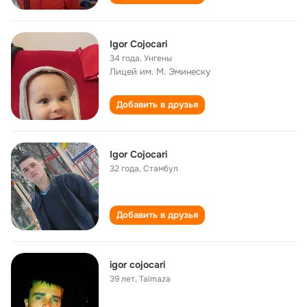
Igor Cojocari
34 года
,
Унгены
Лицей им. М. Эминеску
Добавить в друзья
Igor Cojocari
32 года
,
Стамбул
Добавить в друзья
igor cojocari
39 лет
,
Talmaza