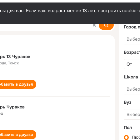
ы для вас. Если ваш возраст менее 13 лет, настроить cooki
Город 
Возрас
рь 13 Чураков
года
,
Томск
Школа
бавить в друзья
Вуз
рь Чураков
од
Пол
бавить в друзья
Лю