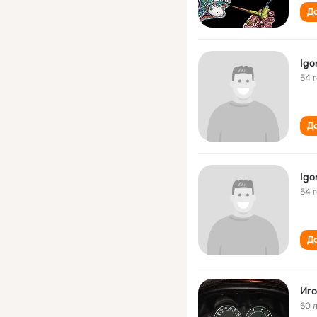
До
Igo
54 
До
Igo
54 
До
Иго
60 