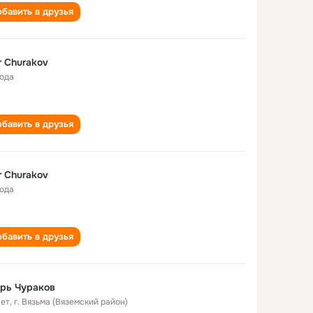
бавить в друзья
r Churakov
года
бавить в друзья
r Churakov
года
бавить в друзья
рь Чураков
лет
,
г. Вязьма (Вяземский район)