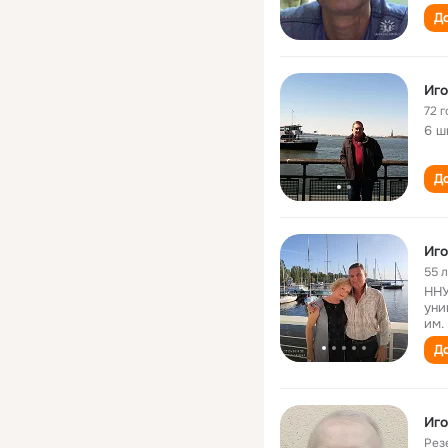
До
Иго
72 г
6 ш
До
Иго
55 
ННУ
уни
им.
До
Иго
Рез