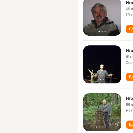
Иго
65 
10 
До
Иго
61 г
Хер
До
Иго
66 
РТУ
До