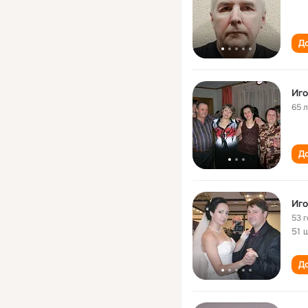
До
Иго
65 
До
Иго
53 
51 
До