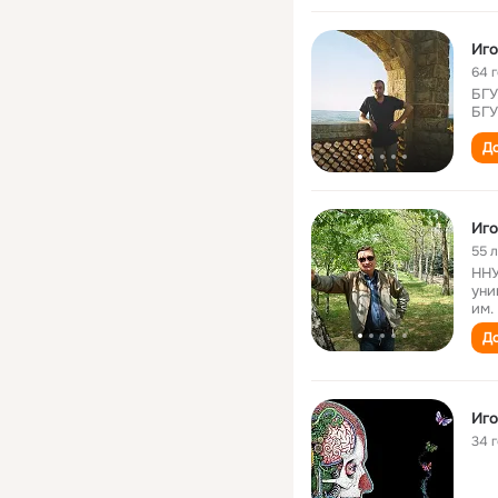
Иго
64 
БГУ
БГУ
До
Иго
55 
ННУ
уни
им.
До
Иго
34 