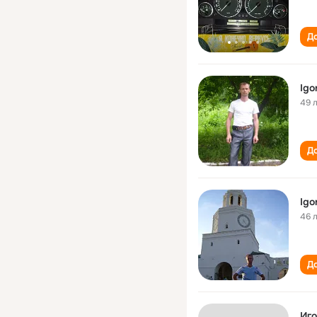
До
Igo
49 
До
Igo
46 
До
Иго