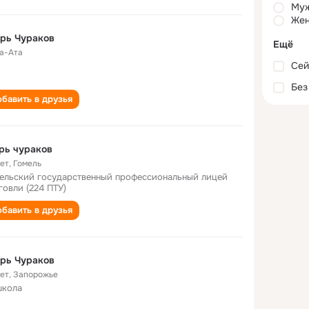
Му
Жен
рь Чураков
Ещё
а-Ата
Сей
Без
бавить в друзья
рь чураков
лет
,
Гомель
ельский государственный профессиональный лицей
говли (224 ПТУ)
бавить в друзья
рь Чураков
лет
,
Запорожье
школа