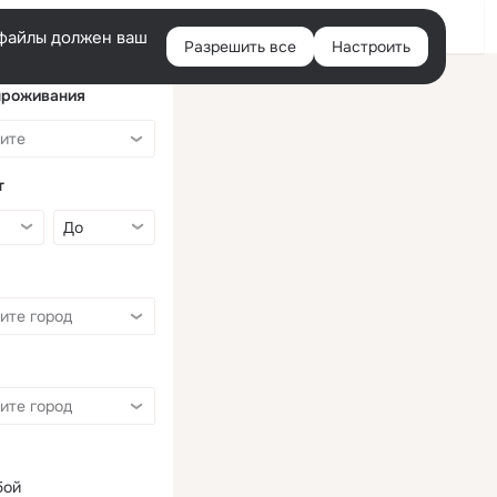
Войти
e-файлы должен ваш
Разрешить все
Настроить
Правая
колонка
проживания
т
бой