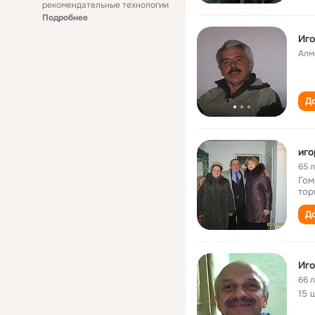
рекомендательные технологии
Подробнее
Иго
Алм
До
иго
65 
Гом
тор
До
Иго
66 
15 