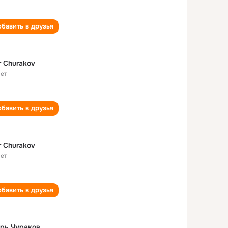
бавить в друзья
r Churakov
лет
бавить в друзья
r Churakov
лет
бавить в друзья
рь Чураков