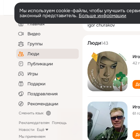
Мы используем cookie-файлы, чтобы улучшить сервис
законный представитель.
Больше информации
Левая
Поиск
Главная
igor churakov
колонка
по
людям
Видео
Люди
143
Группы
Люди
Иго
42 
Публикации
Игры
Подарки
До
Поздравления
Рекомендации
Иго
Сменить язык
61 г
Рекламодателям
Помощь
Новости
Ещё
До
Мы применяем