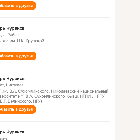
бавить в друзья
рь Чураков
ода
,
Райне
кола им. Н.К. Крупской
бавить в друзья
рь Чураков
лет
,
Николаев
 им. В.А. Сухомлинского, Николаевский национальный
верситет им. В.А. Сухомлинского (бывш. НГПИ , НГПУ
 В.Г. Белинского, НГУ)
бавить в друзья
рь Чураков
екне