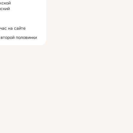
жской
ский
час на сайте
 второй половинки