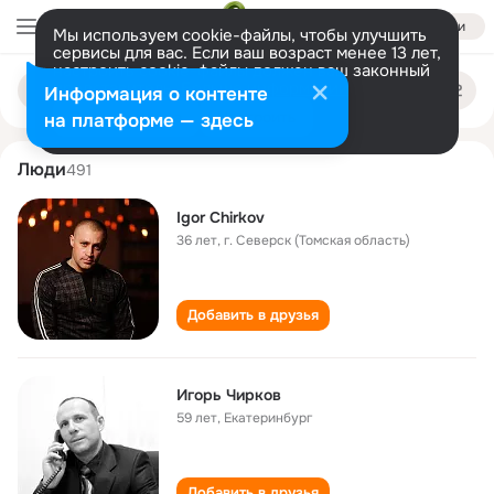
Войти
Мы используем cookie-файлы, чтобы улучшить
сервисы для вас. Если ваш возраст менее 13 лет,
настроить cookie-файлы должен ваш законный
igor chirkov
Поиск
представитель.
Больше информации
Информация о контенте
по
людям
Разрешить все
Настроить
на платформе — здесь
Люди
491
Igor Chirkov
36 лет
,
г. Северск (Томская область)
Добавить в друзья
Игорь Чирков
59 лет
,
Екатеринбург
Добавить в друзья