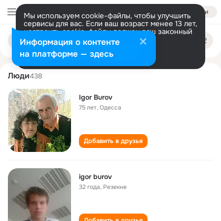
Войти
Мы используем cookie-файлы, чтобы улучшить
сервисы для вас. Если ваш возраст менее 13 лет,
настроить cookie-файлы должен ваш законный
igor burov
Поиск
представитель.
Больше информации
Информация о контенте
по
людям
Разрешить все
Настроить
на платформе — здесь
Люди
438
Igor Burov
75 лет
,
Одесса
Добавить в друзья
igor burov
32 года
,
Резекне
Добавить в друзья