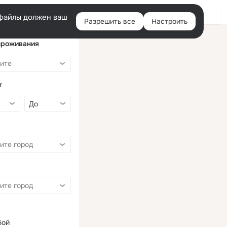
Войти
e-файлы должен ваш
Разрешить все
Настроить
Правая
колонка
проживания
т
бой