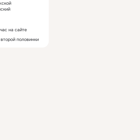
жской
ский
час на сайте
 второй половинки