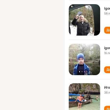
Igo
58 
До
igo
16 л
До
Иго
38 
До