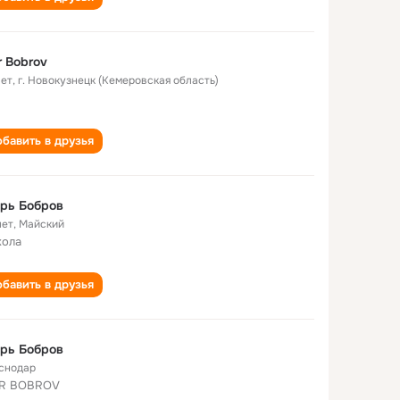
r Bobrov
лет
,
г. Новокузнецк (Кемеровская область)
бавить в друзья
рь Бобров
лет
,
Майский
кола
бавить в друзья
рь Бобров
снодар
OR BOBROV