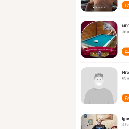
До
ИГ
38 
До
Иго
65 
До
igo
45 