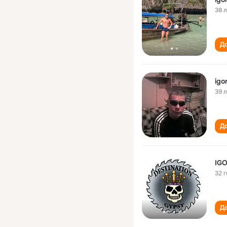
38 
До
igo
39 
До
IG
32 
До