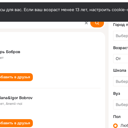
ы для вас. Если ваш возраст менее 13 лет, настроить cooki
Город 
Возрас
рь Бобров
лет
Школа
бавить в друзья
Вуз
iana&Igor Bobrov
лет
,
Anenii-noi
Пол
бавить в друзья
Лю