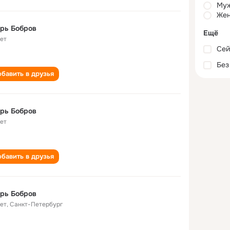
Му
Жен
рь Бобров
Ещё
лет
Сей
Без
бавить в друзья
рь Бобров
лет
бавить в друзья
рь Бобров
лет
,
Санкт-Петербург