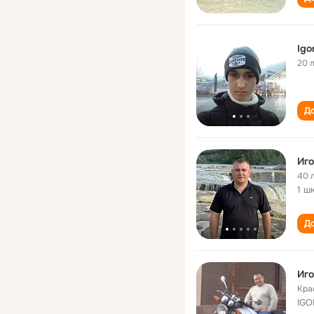
Igo
20 
До
Иго
40 
1 ш
До
Иго
Кра
IG