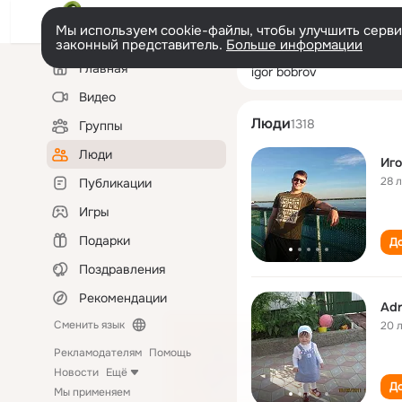
Мы используем cookie-файлы, чтобы улучшить сервис
законный представитель.
Больше информации
Левая
Поиск
Главная
igor bobrov
колонка
по
людям
Видео
Люди
1318
Группы
Люди
Иго
28 
Публикации
Игры
Подарки
До
Поздравления
Рекомендации
Adr
Сменить язык
20 
Рекламодателям
Помощь
Новости
Ещё
До
Мы применяем