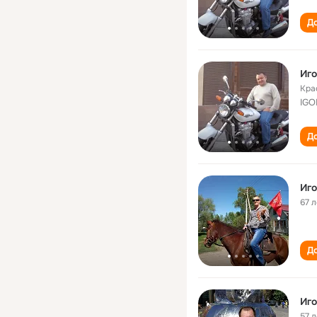
До
Иго
Кра
IG
До
Иго
67 л
До
Иго
57 л