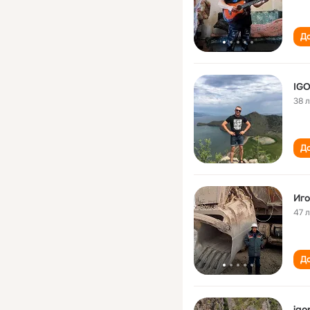
До
IG
38 
До
Иго
47 
До
igo