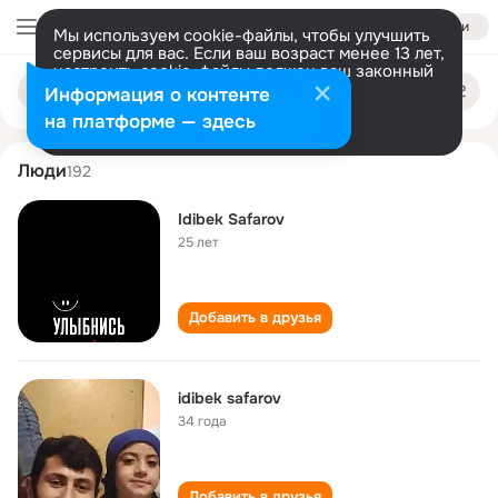
Войти
Мы используем cookie-файлы, чтобы улучшить
сервисы для вас. Если ваш возраст менее 13 лет,
настроить cookie-файлы должен ваш законный
idibek safarov
Поиск
представитель.
Больше информации
Информация о контенте
по
людям
Разрешить все
Настроить
на платформе — здесь
Люди
192
Idibek Safarov
25 лет
Добавить в друзья
idibek safarov
34 года
Добавить в друзья