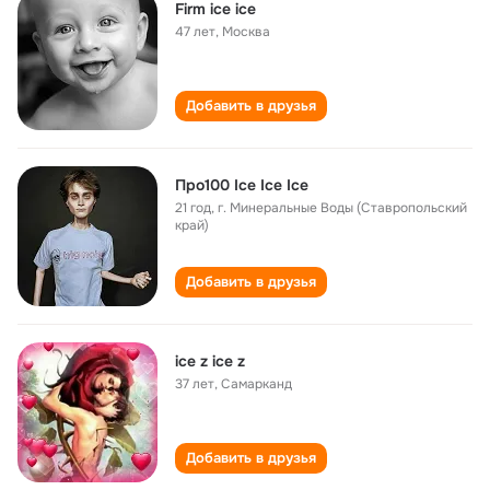
Firm ice ice
47 лет
,
Москва
Добавить в друзья
Про100 Ice Ice Ice
21 год
,
г. Минеральные Воды (Ставропольский
край)
Добавить в друзья
ice z ice z
37 лет
,
Самарканд
Добавить в друзья