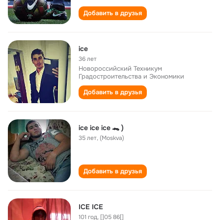
Добавить в друзья
ice
36 лет
Новороссийский Техникум
Градостроительства и Экономики
Добавить в друзья
ice ice ice 🐊 )
35 лет
,
(Moskva)
Добавить в друзья
ICE ICE
101 год
,
[]05 86[]