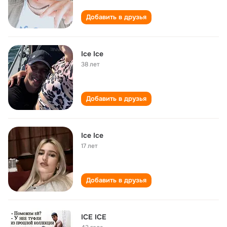
Добавить в друзья
Ice Ice
38 лет
Добавить в друзья
Ice Ice
17 лет
Добавить в друзья
ICE ICE