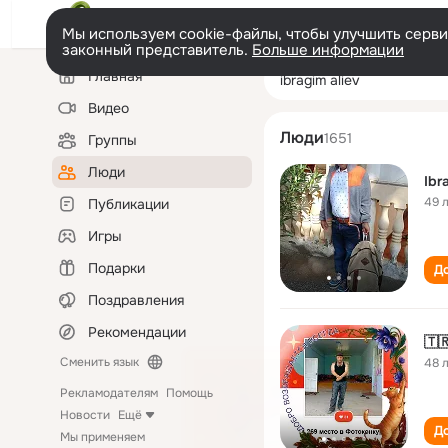
Мы используем cookie-файлы, чтобы улучшить сервис
законный представитель.
Больше информации
Левая
Поиск
Главная
ibragim aliev
колонка
по
людям
Видео
Люди
1651
Группы
Люди
Ibr
49 
Публикации
Игры
Подарки
До
Поздравления
Рекомендации
🇹
Сменить язык
48 
Рекламодателям
Помощь
Новости
Ещё
До
Мы применяем