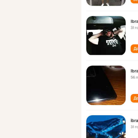
Ibr
31 г
До
Ibr
56 
До
ibr
31 г