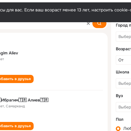
ы для вас. Если ваш возраст менее 13 лет, настроить cooki
Город 
Возрас
agim Aliev
лет
Школа
бавить в друзья
Вуз
Ибрагим🇹🇷 Алиев🇹🇷
лет
,
Самарканд
Пол
бавить в друзья
Лю