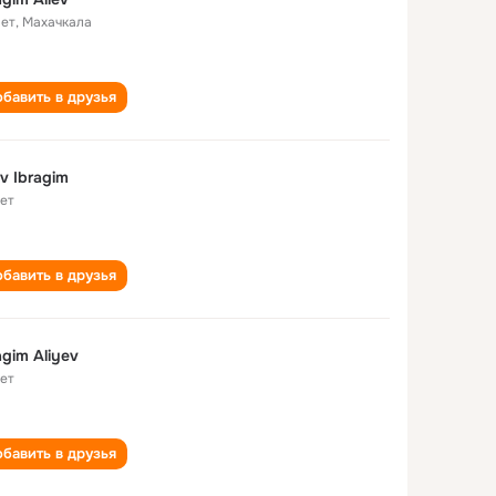
лет
,
Махачкала
бавить в друзья
ev Ibragim
лет
бавить в друзья
agim Aliyev
лет
бавить в друзья