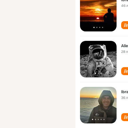
46 
До
Ali
28 
До
Ibr
36 
До