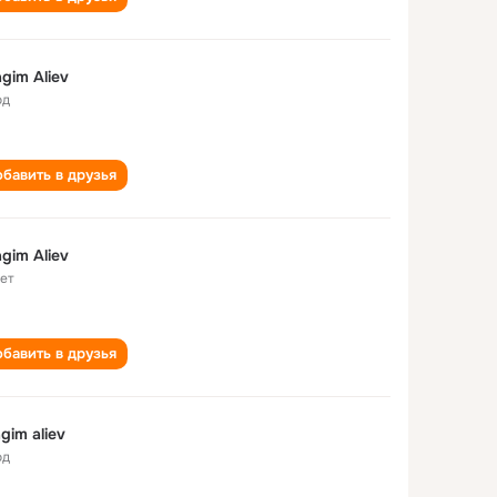
agim Aliev
од
бавить в друзья
agim Aliev
лет
бавить в друзья
agim aliev
од