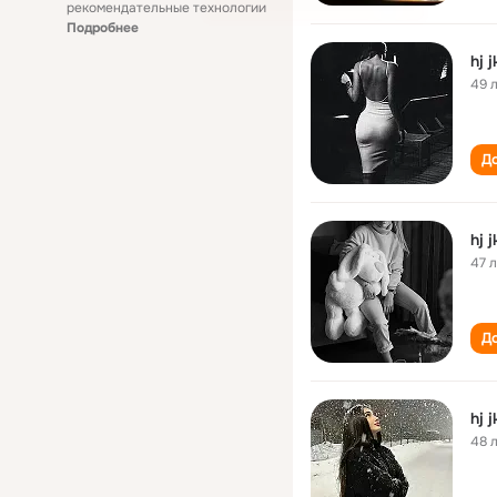
рекомендательные технологии
Подробнее
hj j
49 
До
hj j
47 
До
hj j
48 