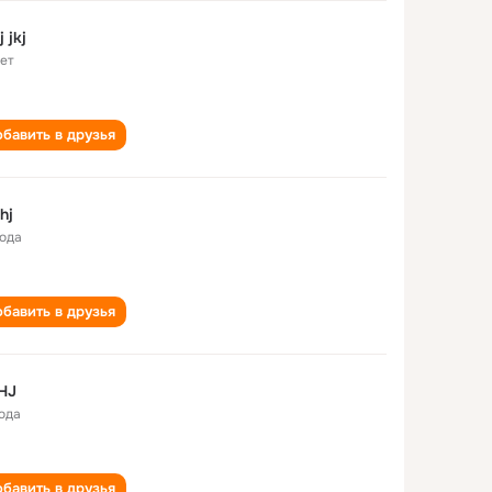
 jkj
лет
бавить в друзья
hj
года
бавить в друзья
HJ
года
бавить в друзья