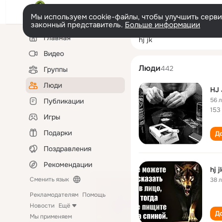
Мы используем cookie-файлы, чтобы улучшить сервис
законный представитель.
Больше информации
Левая
Поиск
Главная
hj jk
колонка
по
людям
Видео
Люди
442
Группы
Люди
HJ 
56 
Публикации
153
Игры
Подарки
До
Поздравления
Рекомендации
hj j
Сменить язык
38 
Рекламодателям
Помощь
Новости
Ещё
До
Мы применяем