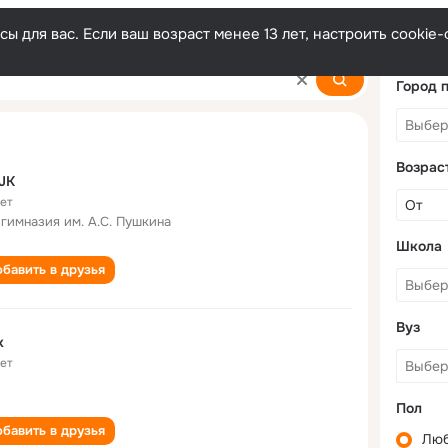
ы для вас. Если ваш возраст менее 13 лет, настроить cooki
Город 
Возрас
JK
лет
 гимназия им. А.С. Пушкина
Школа
бавить в друзья
Вуз
k
лет
Пол
бавить в друзья
Лю