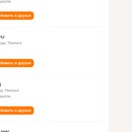
школа
бавить в друзья
HJ
года
,
Тбилиси
бавить в друзья
j
од
,
Тбилиси
школа
бавить в друзья
k hhhj