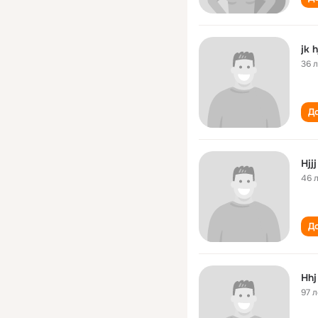
jk h
36 
До
Hjj
46 
До
Hhj
97 л