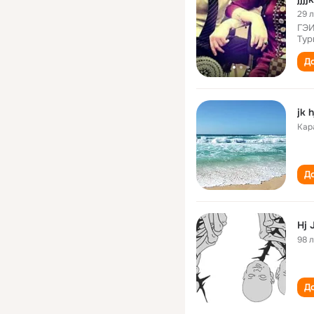
29 
ГЭИ
Тур
До
jk h
Кар
До
Hj 
98 
До