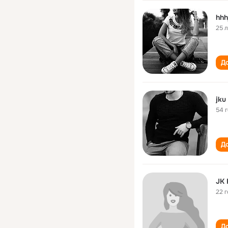
hhhj
25 
До
jku 
54 
До
JK 
22 
До