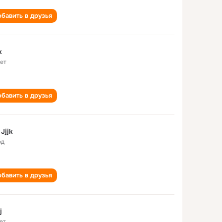
бавить в друзья
k
лет
бавить в друзья
 Jjjk
од
бавить в друзья
j
ет