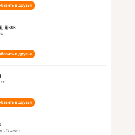
бавить в друзья
jj jjjkkk
од
бавить в друзья
j
лет
бавить в друзья
k
лет
,
Ташкент