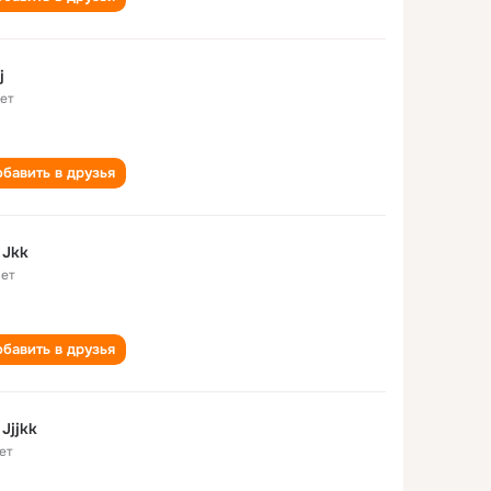
j
лет
бавить в друзья
j Jkk
лет
бавить в друзья
 Jjjkk
ет