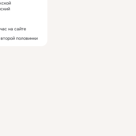
жской
ский
час на сайте
 второй половинки