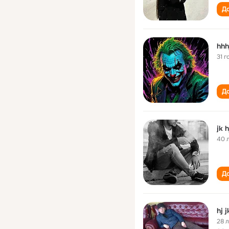
До
hhhj
31 г
До
jk h
40 
До
hj j
28 