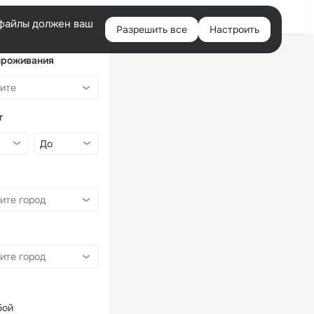
Войти
e-файлы должен ваш
Разрешить все
Настроить
Правая
колонка
проживания
т
бой