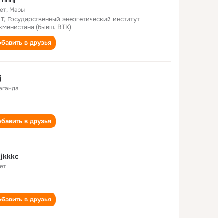
лет
,
Мары
Т, Государственный энергетический институт
кменистана (бывш. ВТК)
бавить в друзья
j
аганда
бавить в друзья
Jjkkko
лет
бавить в друзья