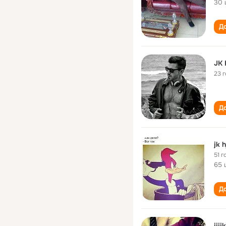
30 
До
JK 
23 
До
jk h
51 г
65 
До
jjjj