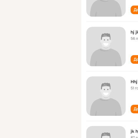
До
hj j
56 
До
Hhj
51 г
До
jk h
87 л