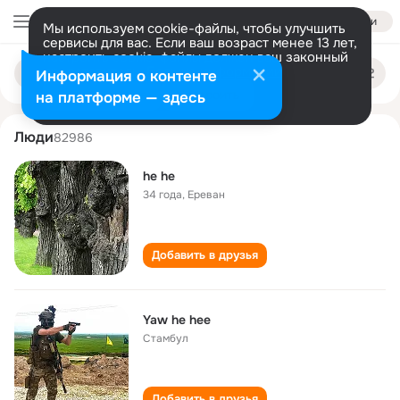
Войти
Мы используем cookie-файлы, чтобы улучшить
сервисы для вас. Если ваш возраст менее 13 лет,
настроить cookie-файлы должен ваш законный
he he
Поиск
представитель.
Больше информации
Информация о контенте
по
людям
Разрешить все
Настроить
на платформе — здесь
Люди
82986
he he
34 года
,
Ереван
Добавить в друзья
Yaw he hee
Стамбул
Добавить в друзья