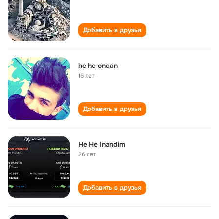
Добавить в друзья
he he ondan
16 лет
Добавить в друзья
He He Inandim
26 лет
Добавить в друзья