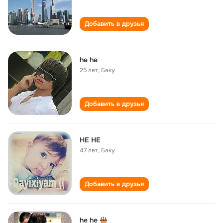
Добавить в друзья
he he
25 лет
,
Баку
Добавить в друзья
HE HE
47 лет
,
Баку
Добавить в друзья
he he