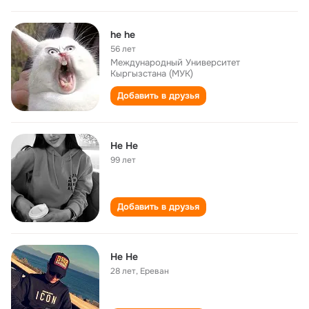
he he
56 лет
Международный Университет
Кыргызстана (МУК)
Добавить в друзья
He He
99 лет
Добавить в друзья
He He
28 лет
,
Ереван