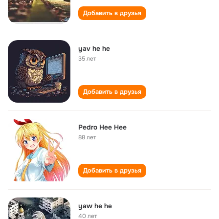
Добавить в друзья
yav he he
35 лет
Добавить в друзья
Pedro Hee Hee
88 лет
Добавить в друзья
yaw he he
40 лет