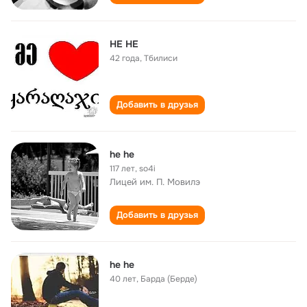
HE HE
42 года
,
Тбилиси
Добавить в друзья
he he
117 лет
,
so4i
Лицей им. П. Мовилэ
Добавить в друзья
he he
40 лет
,
Барда (Берде)