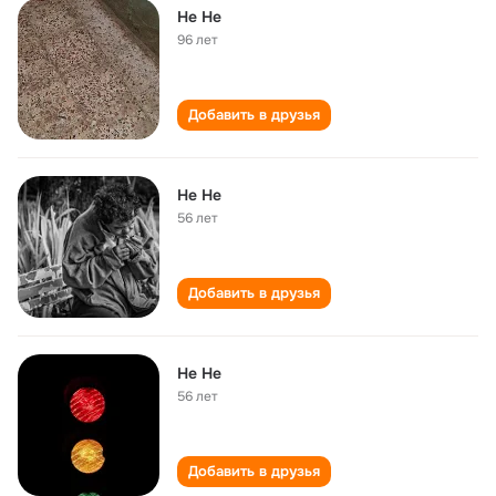
He He
96 лет
Добавить в друзья
He He
56 лет
Добавить в друзья
He He
56 лет
Добавить в друзья