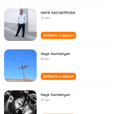
HAYK XACHATRYAN
37 лет
Добавить в друзья
Hayk Xachatryan
16 лет
Добавить в друзья
Hayk Xachatryan
37 лет