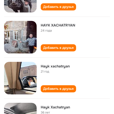
Добавить в друзья
HAYK XACHATRYAN
24 года
Добавить в друзья
Hayk xachatryan
21 год
Добавить в друзья
Hayk Xachatryan
36 лет