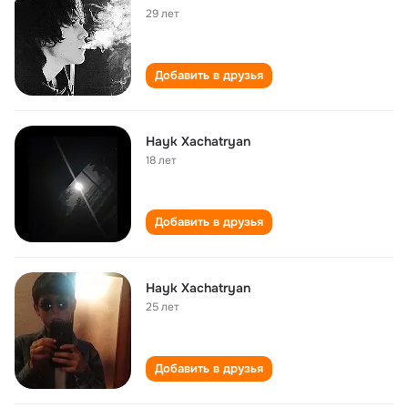
29 лет
Добавить в друзья
Hayk Xachatryan
18 лет
Добавить в друзья
Hayk Xachatryan
25 лет
Добавить в друзья