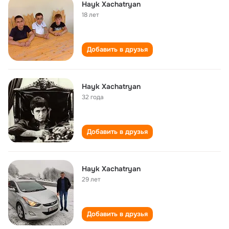
Hayk Xachatryan
18 лет
Добавить в друзья
Hayk Xachatryan
32 года
Добавить в друзья
Hayk Xachatryan
29 лет
Добавить в друзья