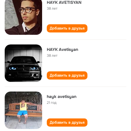
HAYK AVETISYAN
38 лет
Добавить в друзья
HAYK Avetisyan
38 лет
Добавить в друзья
hayk avetisyan
21 год
Добавить в друзья