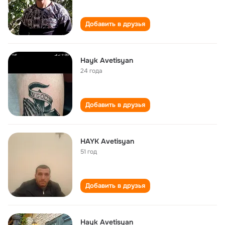
Добавить в друзья
Hayk Avetisyan
24 года
Добавить в друзья
HAYK Avetisyan
51 год
Добавить в друзья
Hayk Avetisyan