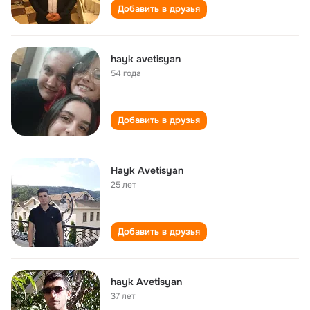
Добавить в друзья
hayk avetisyan
54 года
Добавить в друзья
Hayk Avetisyan
25 лет
Добавить в друзья
hayk Avetisyan
37 лет