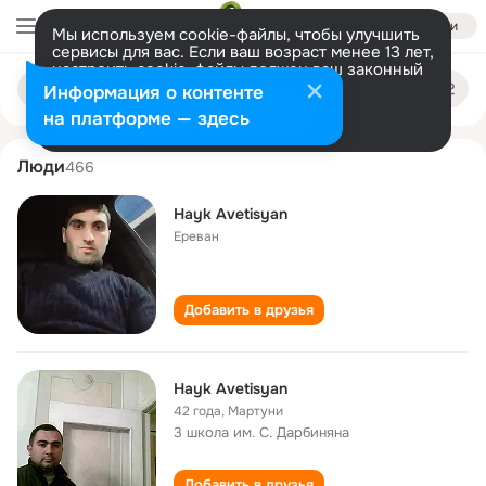
Войти
Мы используем cookie-файлы, чтобы улучшить
сервисы для вас. Если ваш возраст менее 13 лет,
настроить cookie-файлы должен ваш законный
hayk avetisyan
Поиск
представитель.
Больше информации
Информация о контенте
по
людям
Разрешить все
Настроить
на платформе — здесь
Люди
466
Hayk Avetisyan
Ереван
Добавить в друзья
Hayk Avetisyan
42 года
,
Мартуни
3 школа им. С. Дарбиняна
Добавить в друзья