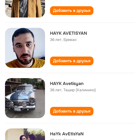
Добавить в друзья
HAYK AVETISYAN
36 лет
,
Ереван
Добавить в друзья
HAYK Avetisyan
36 лет
,
Ташир (Калинино)
Добавить в друзья
HaYk AvEtIsYaN