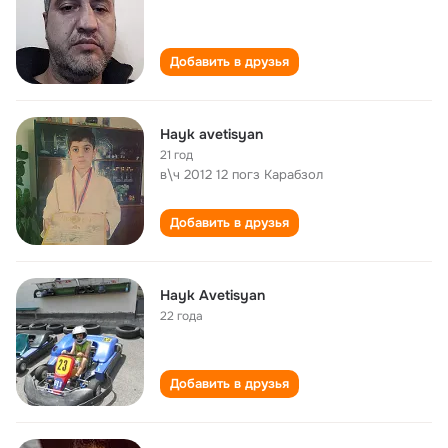
Добавить в друзья
Hayk avetisyan
21 год
в\ч 2012 12 погз Карабзол
Добавить в друзья
Hayk Avetisyan
22 года
Добавить в друзья