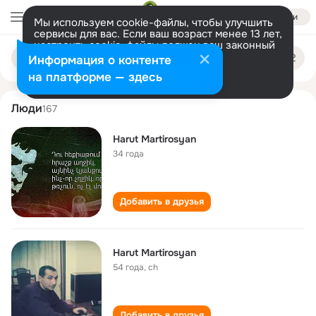
Войти
Мы используем cookie-файлы, чтобы улучшить
сервисы для вас. Если ваш возраст менее 13 лет,
настроить cookie-файлы должен ваш законный
harut martirosyan
Поиск
представитель.
Больше информации
Информация о контенте
по
людям
Разрешить все
Настроить
на платформе — здесь
Люди
167
Harut Martirosyan
34 года
Добавить в друзья
Harut Martirosyan
54 года
,
ch
Добавить в друзья