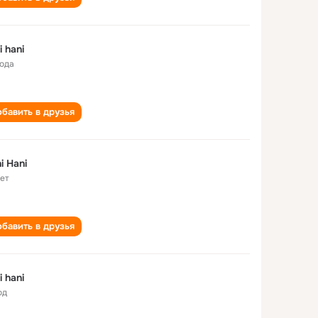
i hani
года
бавить в друзья
i Hani
лет
бавить в друзья
i hani
од