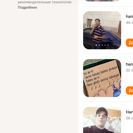
рекомендательные технологии
Подробнее
han
46 
До
han
30 
До
Han
56 