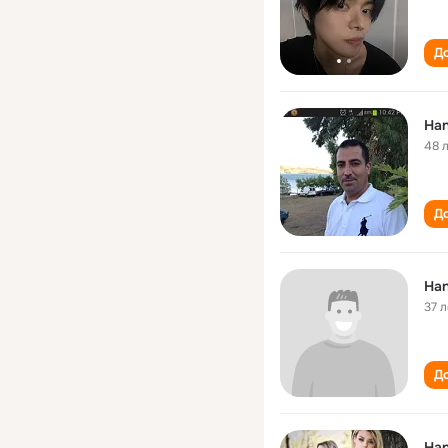
До
Han
48 
До
Han
37 л
До
Han