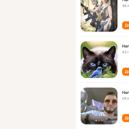
46 
До
Han
43 
До
Han
29 
До