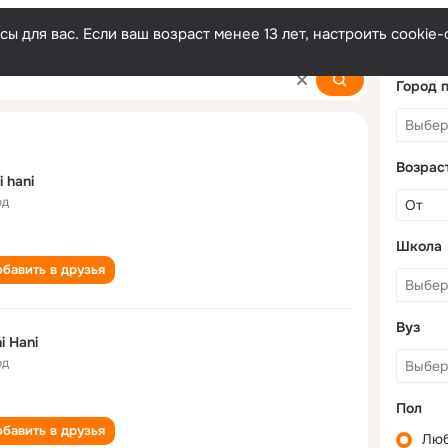
ы для вас. Если ваш возраст менее 13 лет, настроить cooki
Город 
Возрас
i hani
од
Школа
бавить в друзья
Вуз
i Hani
од
Пол
бавить в друзья
Лю