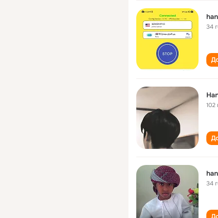
han
34 
До
Han
102 
До
han
34 
До