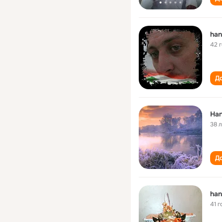
han
42 
До
Han
38 
До
han
41 г