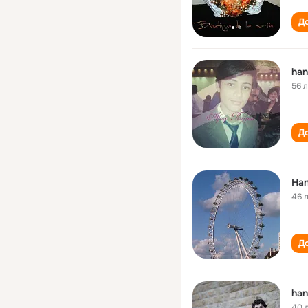
До
han
56 
До
Han
46 
До
han
40 