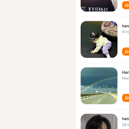
До
han
31 г
До
Han
Мос
До
han
26 