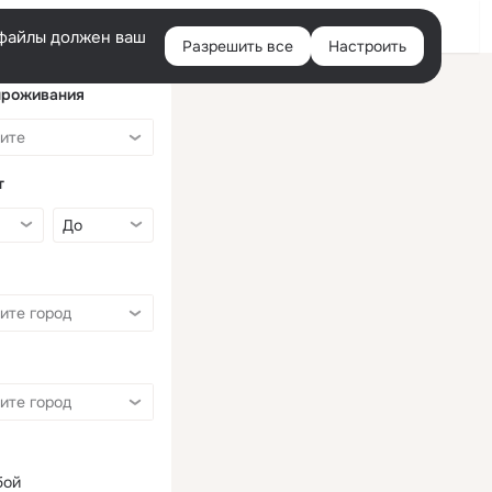
Войти
e-файлы должен ваш
Разрешить все
Настроить
Правая
колонка
проживания
т
бой