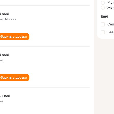
Му
Жен
i hani
Ещё
лет
,
Москва
Сей
Без
бавить в друзья
i hani
лет
бавить в друзья
i Hani
лет