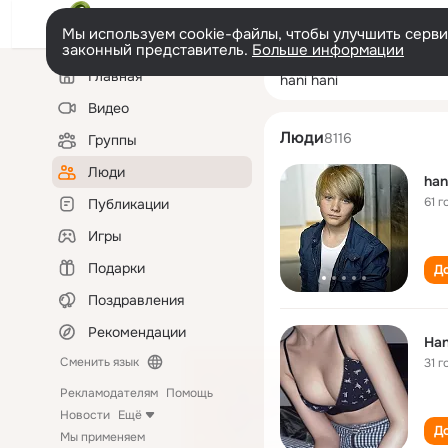
Мы используем cookie-файлы, чтобы улучшить сервис
законный представитель.
Больше информации
Левая
Поиск
Главная
hani hani
колонка
по
людям
Видео
Люди
8116
Группы
Люди
han
61 г
Публикации
Игры
Подарки
До
Поздравления
Рекомендации
Han
Сменить язык
31 г
Рекламодателям
Помощь
Новости
Ещё
До
Мы применяем