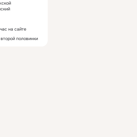
жской
ский
час на сайте
 второй половинки