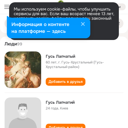
Войти
Мы используем cookie-файлы, чтобы улучшить
сервисы для вас. Если ваш возраст менее 13 лет,
настроить cookie-файлы должен ваш законный
gus lapchatiy
Поиск
представитель.
Больше информации
Информация о контенте
по
людям
Разрешить все
Настроить
на платформе — здесь
Люди
99
Гусь Лапчатый
60 лет
,
г. Гусь-Хрустальный (Гусь-
Хрустальный район)
Добавить в друзья
Гусь Лапчатий
24 года
,
Киев
Добавить в друзья