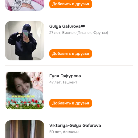
Добавить в друзья
Gulya Gafurova👑
27 лет
,
Бишкек (Пишпек, Фрунзе)
Добавить в друзья
Гуля Гафурова
47 лет
,
Ташкент
Добавить в друзья
Viktoriya-Gulya Gafurova
50 лет
,
Алмалык