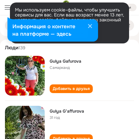
Войти
Мы используем cookie-файлы, чтобы улучшить
сервисы для вас. Если ваш возраст менее 13 лет,
настроить cookie-файлы должен ваш законный
gulya gafurova
Поиск
представитель.
Больше информации
Информация о контенте
по
людям
Разрешить все
Настроить
на платформе — здесь
Люди
139
Gulya Gafurova
Самарканд
Добавить в друзья
Gulya Gʼaffurova
31 год
Добавить в друзья