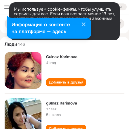
Войти
Мы используем cookie-файлы, чтобы улучшить
сервисы для вас. Если ваш возраст менее 13 лет,
настроить cookie-файлы должен ваш законный
gulnaz karimova
Поиск
представитель.
Больше информации
Информация о контенте
по
людям
Разрешить все
Настроить
на платформе — здесь
Люди
446
Gulnaz Karimova
41 год
Добавить в друзья
gulnaz Karimova
37 лет
5 школа
Добавить в друзья