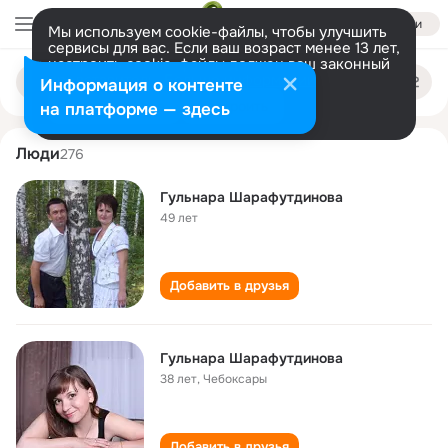
Войти
Мы используем cookie-файлы, чтобы улучшить
сервисы для вас. Если ваш возраст менее 13 лет,
настроить cookie-файлы должен ваш законный
gulnara sharafutdinova
Поиск
представитель.
Больше информации
Информация о контенте
по
людям
Разрешить все
Настроить
на платформе — здесь
Люди
276
Гульнара Шарафутдинова
49 лет
Добавить в друзья
Гульнара Шарафутдинова
38 лет
,
Чебоксары
Добавить в друзья