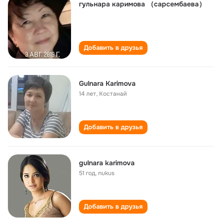
гульнара каримова （сарсембаева）
Добавить в друзья
Gulnara Karimova
14 лет
,
Костанай
Добавить в друзья
gulnara karimova
51 год
,
nukus
Добавить в друзья