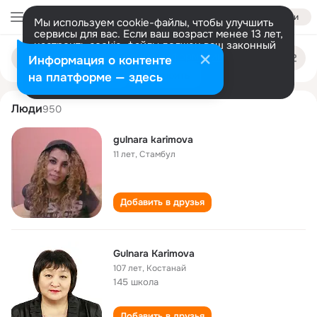
Войти
Мы используем cookie-файлы, чтобы улучшить
сервисы для вас. Если ваш возраст менее 13 лет,
настроить cookie-файлы должен ваш законный
gulnara karimova
Поиск
представитель.
Больше информации
Информация о контенте
по
людям
Разрешить все
Настроить
на платформе — здесь
Люди
950
gulnara karimova
11 лет
,
Стамбул
Добавить в друзья
Gulnara Karimova
107 лет
,
Костанай
145 школа
Добавить в друзья