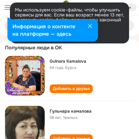
Войти
Мы используем cookie-файлы, чтобы улучшить
сервисы для вас. Если ваш возраст менее 13 лет,
настроить cookie-файлы должен ваш законный
gulnara kamalova
Поиск
представитель.
Больше информации
Информация о контенте
по
людям
Разрешить все
Настроить
на платформе — здесь
Популярные люди в ОК
Gulnara Kamalova
64 года
,
Бурса
Добавить в друзья
Гульнара камалова
58 лет
,
Уральск
Добавить в друзья