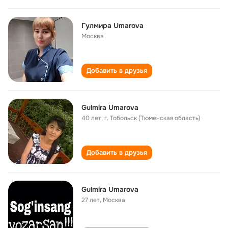
Гулмира Umarova
Москва
Добавить в друзья
Gulmira Umarova
40 лет
,
г. Тобольск (Тюменская область)
Добавить в друзья
Gulmira Umarova
27 лет
,
Москва