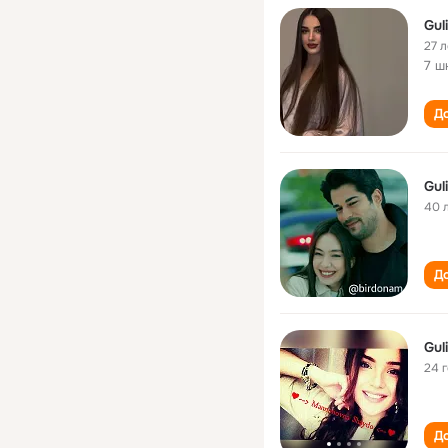
Gul
27 л
7 ш
До
Gul
40 
До
Gul
24 
До