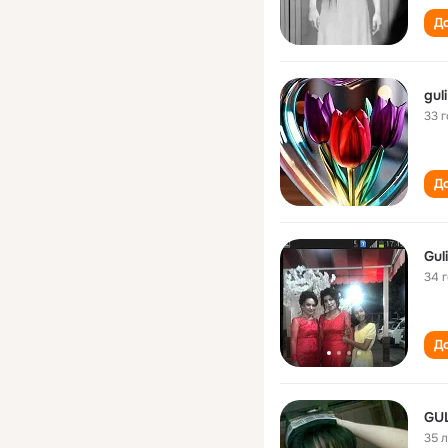
До
gul
33 
До
Gul
34 
До
GU
35 