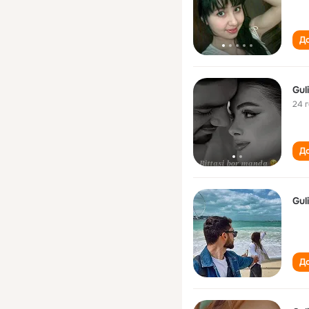
До
Gul
24 
До
Gul
До