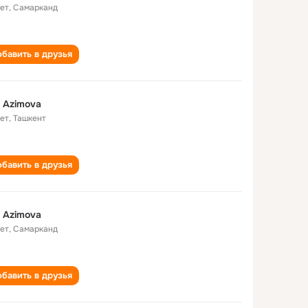
лет
,
Самарканд
бавить в друзья
i Azimova
лет
,
Ташкент
бавить в друзья
i Azimova
лет
,
Самарканд
бавить в друзья