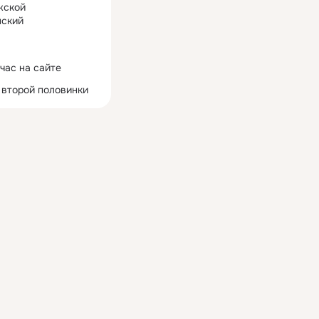
жской
ский
час на сайте
 второй половинки