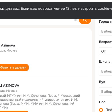
ы для вас. Если ваш возраст менее 13 лет, настроить cooki
Город 
Возрас
i Azimova
года
,
Москва
Школа
бавить в друзья
Вуз
LI AZIMOVA
года
,
Москва
вый МГМУ им. И.М. Сеченова, Первый Московский
ударственный медицинский университет им. И.М.
Пол
енова (бывш. ММИ, ММА им. И.М. Сеченова, 1-й
ЛМИ)
Лю