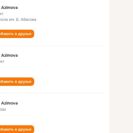
i Azimova
ет
кола им. Б. Абасова
бавить в друзья
i Azimova
лет
бавить в друзья
i Azimova
года
бавить в друзья