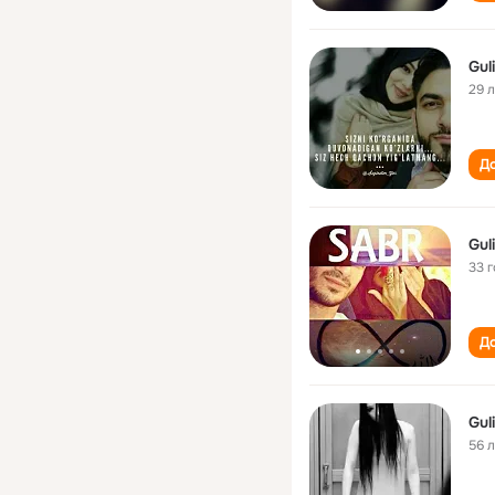
Gul
29 
До
Gul
33 
До
56 