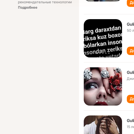
рекомендательные технологии
До
Подробнее
Gul
50 
До
Gul
Джи
До
Gul
15 л