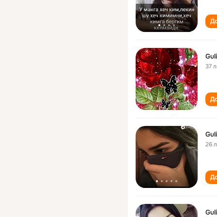
До
Gul
37 л
До
Gul
26 
До
Gul