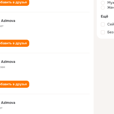
бавить в друзья
Му
Жен
Ещё
i Azimova
Сей
лет
Без
бавить в друзья
i Azimova
зак
бавить в друзья
i Azimova
ет