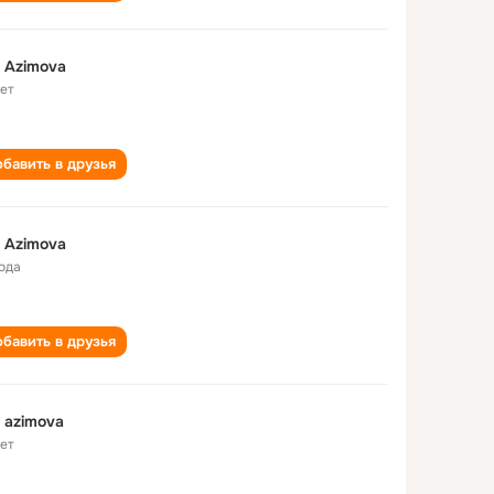
i Azimova
лет
бавить в друзья
i Azimova
года
бавить в друзья
Guli azimova
лет