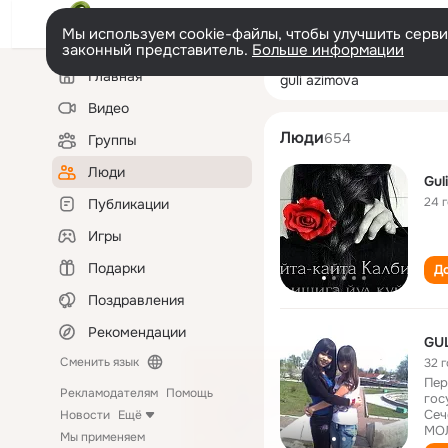
Мы используем cookie-файлы, чтобы улучшить сервис
законный представитель.
Больше информации
Левая
Поиск
Главная
guli azimova
колонка
по
людям
Видео
Люди
654
Группы
Люди
Gul
24 
Публикации
Игры
Подарки
До
Поздравления
Рекомендации
GU
Сменить язык
32 
Пер
Рекламодателям
Помощь
гос
Сеч
Новости
Ещё
МО
Мы применяем