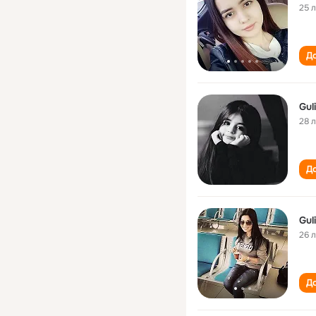
25 
До
Gul
28 
До
Gul
26 
До