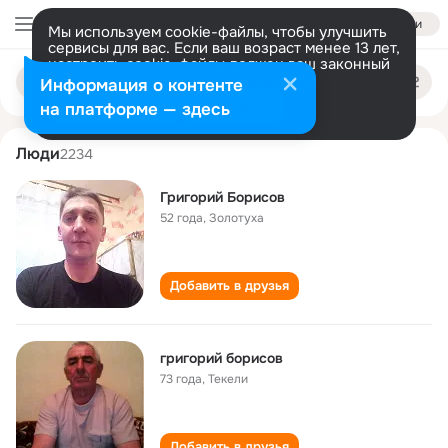
Войти
Мы используем cookie-файлы, чтобы улучшить
сервисы для вас. Если ваш возраст менее 13 лет,
настроить cookie-файлы должен ваш законный
grigoriy borisov
Поиск
представитель.
Больше информации
Информация о контенте
по
людям
Разрешить все
Настроить
на платформе — здесь
Люди
2234
Григорий Борисов
52 года
,
Золотуха
Добавить в друзья
григорий борисов
73 года
,
Текели
Добавить в друзья