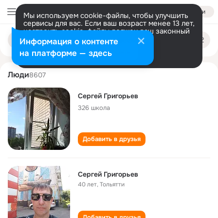
Войти
Мы используем cookie-файлы, чтобы улучшить
сервисы для вас. Если ваш возраст менее 13 лет,
настроить cookie-файлы должен ваш законный
grigorev sergey
Поиск
представитель.
Больше информации
Информация о контенте
по
людям
Разрешить все
Настроить
на платформе — здесь
Люди
8607
Сергей Григорьев
326 школа
Добавить в друзья
Сергей Григорьев
40 лет
,
Тольятти
Добавить в друзья