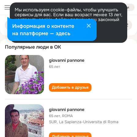
Войти
Мы используем cookie-файлы, чтобы улучшить
сервисы для вас. Если ваш возраст менее 13 лет,
настроить cookie-файлы должен ваш законный
giovanni pannone
Поиск
представитель.
Больше информации
Информация о контенте
по
людям
Разрешить все
Настроить
на платформе — здесь
Популярные люди в ОК
giovanni pannone
65 лет
Добавить в друзья
giovanni pannone
65 лет
,
ROMA
SUR, La Sapienza-Universita di Roma
Добавить в друзья