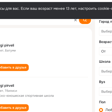
ы для вас. Если ваш возраст менее 13 лет, настроить cooki
Город 
Возрас
gi pirveli
лет
,
Батуми
Школа
бавить в друзья
Вуз
gi pirveli
лет
,
Тбилиси
ско-юношеская спортивная школа
Пол
бавить в друзья
Лю