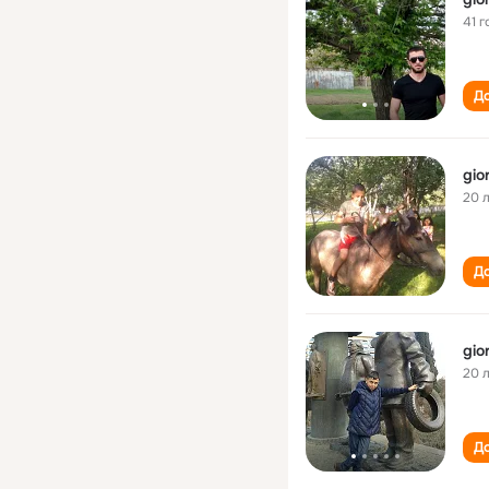
41 г
До
gior
20 
До
gior
20 
До