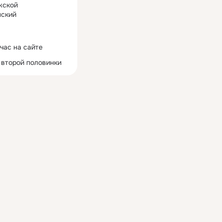
жской
ский
час на сайте
 второй половинки