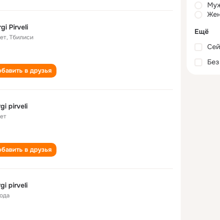
Му
Жен
gi Pirveli
Ещё
лет
,
Тбилиси
Сей
Без
бавить в друзья
gi pirveli
лет
бавить в друзья
gi pirveli
года