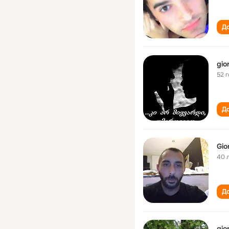
До
gior
52 
До
Gior
40 
До
gior