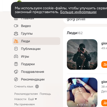
Мы используем cookie-файлы, чтобы улучшить сервис
законный представитель.
Больше информации
Левая
Поиск
Главная
giorgi pirveli
колонка
по
людям
Видео
Люди
162
Группы
Люди
gior
49 
Публикации
Игры
Подарки
До
Поздравления
Рекомендации
gior
Сменить язык
38 
Дет
Рекламодателям
Помощь
Новости
Ещё
До
Мы применяем