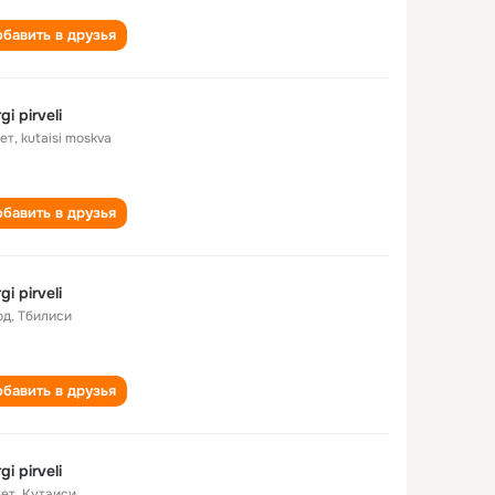
бавить в друзья
gi pirveli
лет
,
kutaisi moskva
бавить в друзья
gi pirveli
од
,
Тбилиси
бавить в друзья
gi pirveli
лет
,
Кутаиси