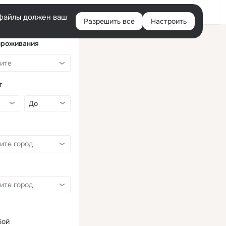
Войти
e-файлы должен ваш
Разрешить все
Настроить
Правая
колонка
проживания
т
бой