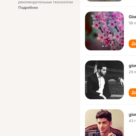
рекомендательные технологии
Подробнее
Gior
58 
До
gior
29 
До
gior
43 