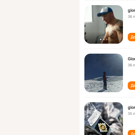
gior
36 
До
Gior
36 
До
gior
35 
До