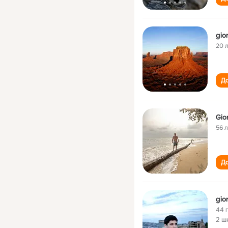
gior
20 
До
Gior
56 
До
gior
44 
2 ш