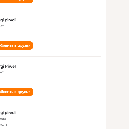
gi pirveli
лет
бавить в друзья
gi Pirveli
лет
бавить в друзья
gi pirveli
года
кола