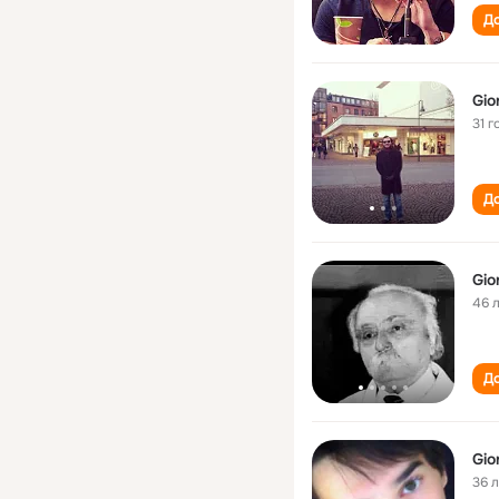
До
Gior
31 г
До
Gior
46 
До
Gior
36 