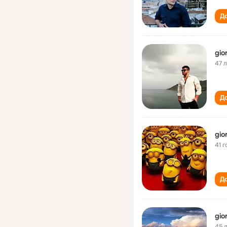
До
gior
47 
До
gior
41 г
До
gior
45 