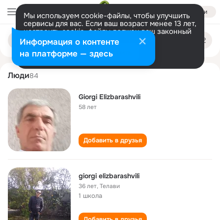
Войти
Мы используем cookie-файлы, чтобы улучшить
сервисы для вас. Если ваш возраст менее 13 лет,
настроить cookie-файлы должен ваш законный
giorgi elizbarashvili
Поиск
представитель.
Больше информации
Информация о контенте
по
людям
Разрешить все
Настроить
на платформе — здесь
Люди
84
Giorgi Elizbarashvili
58 лет
Добавить в друзья
giorgi elizbarashvili
36 лет
,
Телави
1 школа
Добавить в друзья