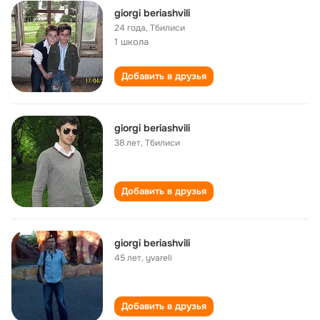
giorgi beriashvili
24 года
,
Тбилиси
1 школа
Добавить в друзья
giorgi beriashvili
38 лет
,
Тбилиси
Добавить в друзья
giorgi beriashvili
45 лет
,
yvareli
Добавить в друзья