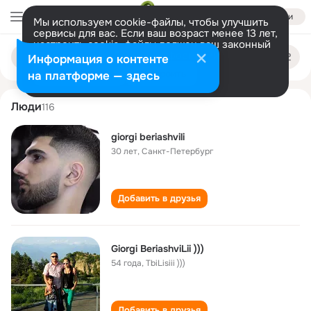
Войти
Мы используем cookie-файлы, чтобы улучшить
сервисы для вас. Если ваш возраст менее 13 лет,
настроить cookie-файлы должен ваш законный
giorgi beriashvili
Поиск
представитель.
Больше информации
Информация о контенте
по
людям
Разрешить все
Настроить
на платформе — здесь
Люди
116
giorgi beriashvili
30 лет
,
Санкт-Петербург
Добавить в друзья
Giorgi BeriashviLii )))
54 года
,
TbiLisiii )))
Добавить в друзья