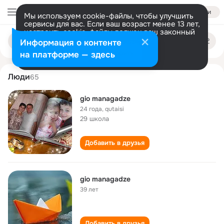
Войти
Мы используем cookie-файлы, чтобы улучшить
сервисы для вас. Если ваш возраст менее 13 лет,
настроить cookie-файлы должен ваш законный
gio managadze
Поиск
представитель.
Больше информации
Информация о контенте
по
людям
Разрешить все
Настроить
на платформе — здесь
Люди
65
gio managadze
24 года
,
qutaisi
29 школа
Добавить в друзья
gio managadze
39 лет
Добавить в друзья