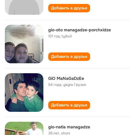
Добавить в друзья
gio-oto managadze-porchxidze
101 год
,
tyibuli
Добавить в друзья
GiO MaNaGaDzEe
54 года
,
gagra Грузия
Добавить в друзья
gio-natia managadze
39 лет
,
xhoni