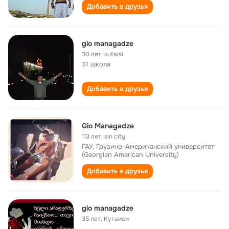
Добавить в друзья
gio managadze
30 лет
,
kutaisi
31 школа
Добавить в друзья
Gio Managadze
113 лет
,
sin city
ГАУ, Грузино-Американский университет
(Georgian American University)
Добавить в друзья
gio managadze
35 лет
,
Кутаиси